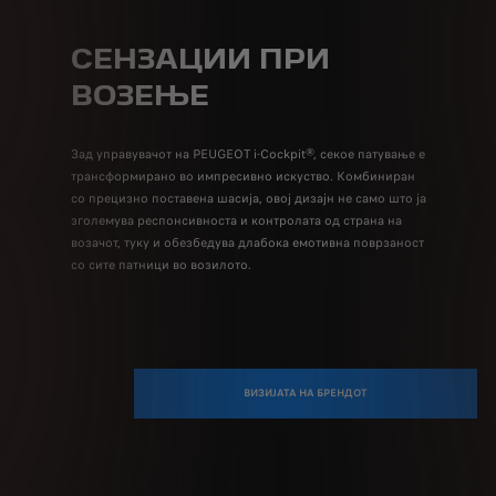
СЕНЗАЦИИ ПРИ
ФР
ВОЗЕЊЕ
ХА
 на се'
исниците
Зад управувачот на PEUGEOT i-Cockpit®, секое патување е
Дизајн к
трансформирано во импресивно искуство. Комбиниран
стил со т
со прецизно поставена шасија, овој дизајн не само што ја
која го 
зголемува респонсивноста и контролата од страна на
возачот, туку и обезбедува длабока емотивна поврзаност
со сите патници во возилото.
ВИЗИЈАТА НА БРЕНДОТ