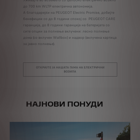
невни
Уживајте во возењето со целосно електрично возило
Доживејте 
ги
до 700 km WLTP електрична автономија.
повеќе од 
натрешно
А благодарејќи на PEUGEOT Electric Promise, добијте
емисии, на
бенефиции со до 8 години спокој со PEUGEOT CARE
до огранич
мот, ќе
гаранција, до 8 години гаранција на батеријата со
Нема потре
сите опции за полнење вклучени: лесно полнење
автоматски
дома (со вклучен Wallbox) и надвор (вклучена картица
за јавно полнење).
 ГАМА
О
ОТКРИЈТЕ ЈА НАШАТА ГАМА НА ЕЛЕКТРИЧНИ
ВОЗИЛА
НАЈНОВИ ПОНУДИ