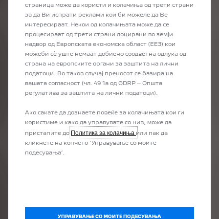
страница може да користи и колачиња од трети страни
за да Ви испрати реклами кои би можеле да Ве
ПОБАРАЈТЕ ПОНУДА
интересираат. Некои од колачињата може да се
ЗА ВАШЕТО
процесираат од трети страни лоцирани во земји
ОМИЛЕНО PEUGEOT
надвор од Европската економска област (ЕЕЗ) кои
ВОЗИЛО
можеби сѐ уште немаат добиено соодветна одлука од
Со само еден клик од удобноста на
страна на европските органи за заштита на лични
вашиот дом може да добиете
податоци. Во таков случај преносот се базира на
персонализирана понуда за вашето
вашата согласност (чл. 49 1а од GDRP – Општа
омилено PEUGEOT возило и да
регулатива за заштита на лични податоци).
бидете контактирани од нашиот
продажен референт.
Ако сакате да дознаете повеќе за колачињата кои ги
користиме и како да управувате со нив, може да
Политика за колачиња
пристапите до
или пак да
кликнете на копчето ‘Управување со моите
подесувања’.
ВАШЕТО НОВО ВОЗИЛО
ВЕ ОЧЕКУВА
УПРАВУВАЊЕ СО МОИТЕ ПОДЕСУВАЊА