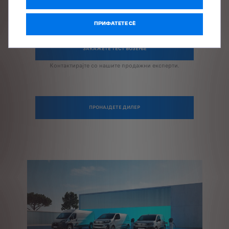
Вашето омилено PEUGEOT возило ве очекува.
ПРИФАТЕТЕ СÈ
ЗАКАЖЕТЕ ТЕСТ ВОЗЕЊЕ
Контактирајте со нашите продажни експерти.
ПРОНАЈДЕТЕ ДИЛЕР