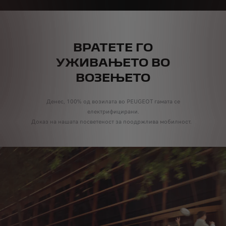
ВРАТЕТЕ ГО
УЖИВАЊЕТО
ВО
ВОЗЕЊЕТО
Денес, 100% од возилата во PEUGEOT гамата се
електрифицирани.
Доказ на нашата посветеност за поодржлива мобилност.