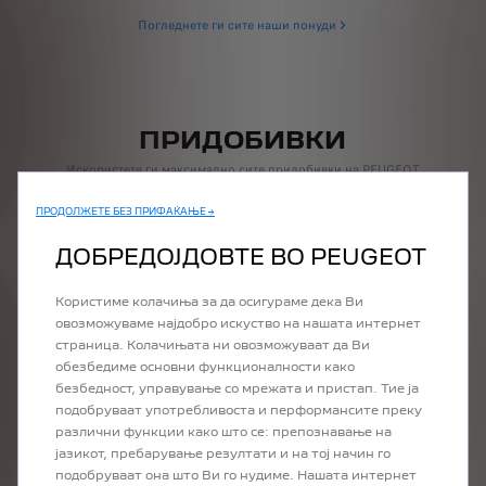
Погледнете ги сите наши понуди
ПРИДОБИВКИ
Искористете ги максимално сите придобивки на PEUGEOT
од удобноста на вашиот дом.
Побарајте понуда или закажете тест возење за вашето идно
ПРОДОЛЖЕТЕ БЕЗ ПРИФАЌАЊЕ →
возило, за миг.
ДОБРЕДОЈДОВТЕ ВО PEUGEOT
Користиме колачиња за да осигураме дека Ви
овозможуваме најдобро искуство на нашата интернет
страница. Колачињата ни овозможуваат да Ви
обезбедиме основни функционалности како
PRÉCÉDENT
SUIVANT
безбедност, управување со мрежата и пристап. Тие ја
подобруваат употребливоста и перформансите преку
различни функции како што се: препознавање на
јазикот, пребарување резултати и на тој начин го
подобруваат она што Ви го нудиме. Нашата интернет