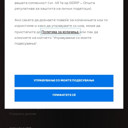
вашата согласност (чл. 49 1а од GDRP – Општа
100% електрични возила
регулатива за заштита на лични податоци).
Plug-in хибридни возила
Хибридни возила
Ако сакате да дознаете повеќе за колачињата кои ги
Комерцијални возила
користиме и како да управувате со нив, може да
Политика за колачиња
пристапите до
или пак да
кликнете на копчето ‘Управување со моите
КУПЕТЕ
подесувања’.
Локации
Побарајте понуда за возило
Закажете тест возење
СОПСТВЕНИЦИ
УПРАВУВАЊЕ СО МОИТЕ ПОДЕСУВАЊА
ПРИФАТЕТЕ СÈ
Закажете сервис
Peugeot Асистенција
Дополнителна опрема
Резервни делови