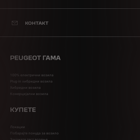
КОНТАКТ
PEUGEOT ГАМА
100% електрични возила
Plug-in хибридни возила
Хибридни возила
Комерцијални возила
КУПЕТЕ
Локации
Побарајте понуда за возило
Закажете тест возење