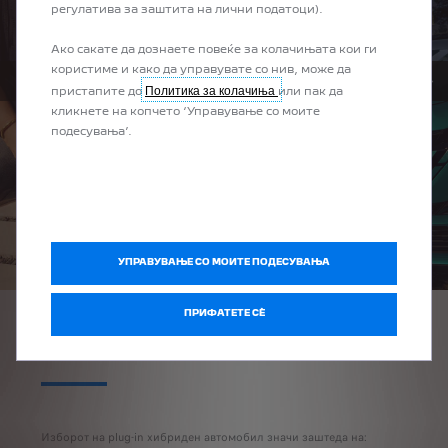
регулатива за заштита на лични податоци).
Ако сакате да дознаете повеќе за колачињата кои ги
користиме и како да управувате со нив, може да
Политика за колачиња
пристапите до
или пак да
PRÉCÉDENT
SUIV
кликнете на копчето ‘Управување со моите
подесувања’.
УПРАВУВАЊЕ СО МОИТЕ ПОДЕСУВАЊА
ПРИФАТЕТЕ СÈ
ЗАШТЕДИ
ЕДНОСТАВНОСТ
КОМФОР
УЖИВАЊЕ ВО ВО
Изборот на plug-in хибриден автомобил значи заштеда на:
Избо