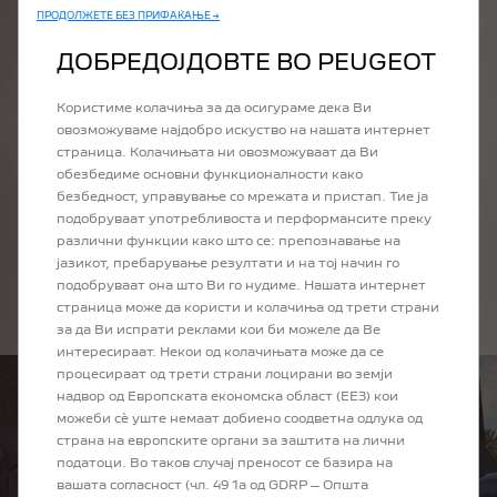
ПРОДОЛЖЕТЕ БЕЗ ПРИФАЌАЊЕ →
ДОБРЕДОЈДОВТЕ ВО PEUGEOT
ДОБИЈТЕ ГО
НАЈДОБРОТО
Користиме колачиња за да осигураме дека Ви
ОД ДВАТА СВЕТА
овозможуваме најдобро искуство на нашата интернет
страница. Колачињата ни овозможуваат да Ви
Изборот на plug-in хибриден автомобил од PEUGEOT
обезбедиме основни функционалности како
значи да уживате во неспоредлива флексибилност и
безбедност, управување со мрежата и пристап. Тие ја
разновидност во секојдневието. Со целосно
подобруваат употребливоста и перформансите преку
електричниот режим, уживајте во мазно, без трзања и
различни функции како што се: препознавање на
тивко возење, без емисии на CO₂.
А за подолги
јазикот, пребарување резултати и на тој начин го
патувања, искористете го досегот и ефикасноста на
подобруваат она што Ви го нудиме. Нашата интернет
хибридниот режим.
страница може да користи и колачиња од трети страни
за да Ви испрати реклами кои би можеле да Ве
интересираат. Некои од колачињата може да се
процесираат од трети страни лоцирани во земји
надвор од Европската економска област (ЕЕЗ) кои
можеби сѐ уште немаат добиено соодветна одлука од
страна на европските органи за заштита на лични
податоци. Во таков случај преносот се базира на
вашата согласност (чл. 49 1а од GDRP – Општа