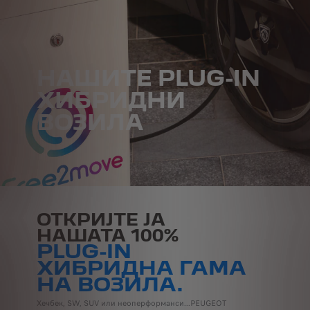
НАШИТЕ PLUG-IN
ХИБРИДНИ
ВОЗИЛА
ОТКРИЈТЕ ЈА
НАШАТА 100%
PLUG-IN
ХИБРИДНА ГАМА
НА ВОЗИЛА.
Хечбек, SW, SUV или неоперформанси...PEUGEOT