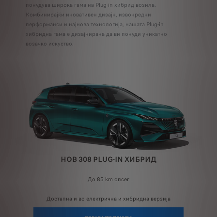
понудува широка гама на Plug-in хибрид возила.
Комбинирајќи иновативен дизајн, извонредни
перформанси и најнова технологија, нашата Plug-in
хибридна гама е дизајнирана да ви понуди уникатно
возачко искуство.
НОВ 308 PLUG-IN ХИБРИД
До 85 km опсег
Достапна и во електрична и хибридна верзија