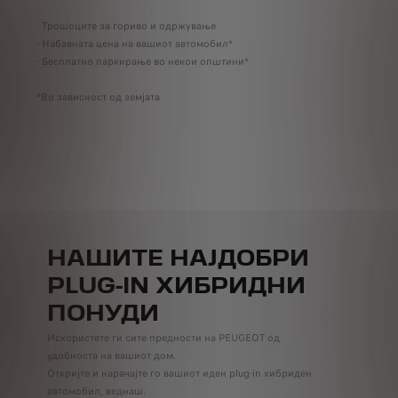
,
- Уж
е во
- Трошоците за гориво и одржување
- По
от
- Набавната цена на вашиот автомобил*
мину
но.
- Бесплатно паркирање во некои општини*
- Ис
- Ло
*Во зависност од земјата
темп
*Во з
Дозн
НАШИТЕ НАЈДОБРИ
PLUG-IN ХИБРИДНИ
ПОНУДИ
Искористете ги сите предности на PEUGEOT од
удобноста на вашиот дом.
Откријте и нарачајте го вашиот идeн plug-in хибриден
автомобил, веднаш.