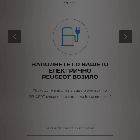
откриено.
PRÉCÉDENT
SUIVANT
НАПОЛНЕТЕ ГО ВАШЕТО
ЕЛЕКТРИЧНО
П
PEUGEOT
ВОЗИЛО
?Како да го наполните вашето електрично
ни
PEUGEOT возило: приватни или јавни полначи?
на
ОТКРИЈТЕ ПОВЕЌЕ ЗА ПОЛНЕЊЕ