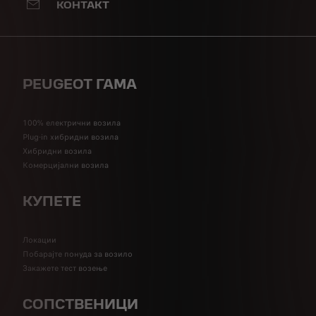
КОНТАКТ
PEUGEOT ГАМА
100% електрични возила
Plug-in хибридни возила
Хибридни возила
Комерцијални возила
КУПЕТЕ
Локации
Побарајте понуда за возило
Закажете тест возење
СОПСТВЕНИЦИ