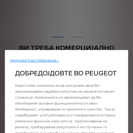
ВИ ТРЕБА КОМЕРЦИЈАЛНО
ВОЗИЛО ПОСКОРО
ПРОДОЛЖЕТЕ БЕЗ ПРИФАЌАЊЕ →
ДОБРЕДОЈДОВТЕ ВО PEUGEOT
Користиме колачиња за да осигураме дека Ви
овозможуваме најдобро искуство на нашата интернет
страница. Колачињата ни овозможуваат да Ви
обезбедиме основни функционалности како
безбедност, управување со мрежата и пристап. Тие ја
PRÉCÉDENT
SUIVANT
подобруваат употребливоста и перформансите преку
различни функции како што се: препознавање на
јазикот, пребарување резултати и на тој начин го