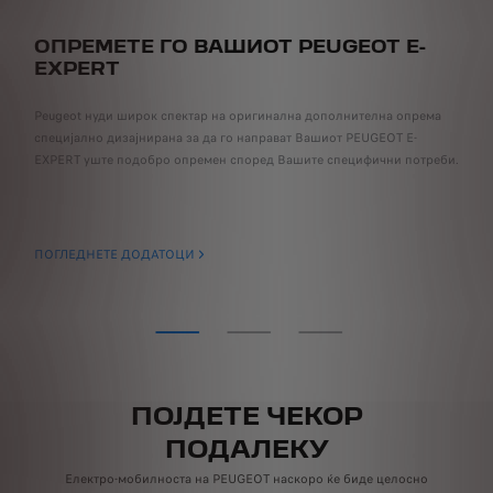
ОПРЕМЕТЕ ГО ВАШИОТ PEUGEOT E-
О
EXPERT
или
Дож
Peugeot нуди широк спектар на оригинална дополнителна опрема
јте
стр
специјално дизајнирана за да го направат Вашиот PEUGEOT E-
тех
EXPERT уште подобро опремен според Вашите специфични потреби.
Се
ПОГЛЕДНЕТЕ ДОДАТОЦИ
ПОЈДЕТЕ ЧЕКОР
ПОДАЛЕКУ
Електро-мобилноста на PEUGEOT наскоро ќе биде целосно