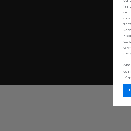
осн
ја 
се:
она
тре
кол
Евр
одл
случ
рег
Ако
Политика 
со 
‘Уп