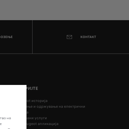
ВОЗЕЊЕ
КОНТАКТ
ОТКРИЈТЕ
Peugeot историја
Полнење и одржување на електрични
возила
Поврзани услуги
тво на
My Peugeot апликација
е