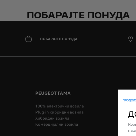
ПОБАРАЈТЕ ПОНУДА
ПОБАРАЈТЕ ПОНУДА
PEUGEOT ГАМА
КУПЕТ
ПРОДОЛ
100% електрични возила
Локаци
Plug-in хибридни возила
Побарај
Д
Хибридни возила
Закажет
Комерцијални возила
Кор
наш