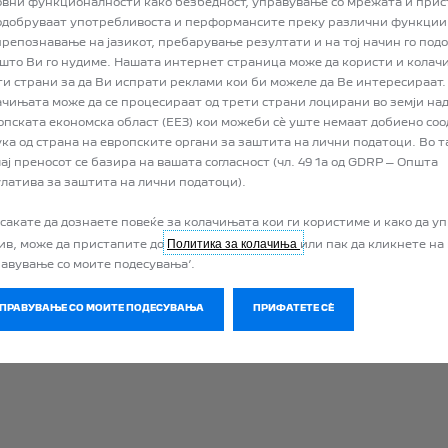
овни функционалности како безбедност, управување со мрежата и прис
подобруваат употребливоста и перформансите преку различни функции
 препознавање на јазикот, пребарување резултати и на тој начин го под
PEUG
 што Ви го нудиме. Нашата интернет страница може да користи и колач
ти страни за да Ви испрати реклами кои би можеле да Ве интересираат.
ачињата може да се процесираат од трети страни лоцирани во земји над
опската економска област (ЕЕЗ) кои можеби сѐ уште немаат добиено со
ука од страна на европските органи за заштита на лични податоци. Во т
ај преносот се базира на вашата согласност (чл. 49 1а од GDRP – Општа
улатива за заштита на лични податоци).
 сакате да дознаете повеќе за колачињата кои ги користиме и како да у
Политика за колачиња
за приватност
Законски информации
Колачиња
Закон за заштита на 
нив, може да пристапите до
или пак да кликнете на
равување со моите подесувања’.
УПРАВУВАЊЕ СО МОИТЕ ПОДЕСУВАЊА
ПРИФАТЕТЕ СÈ