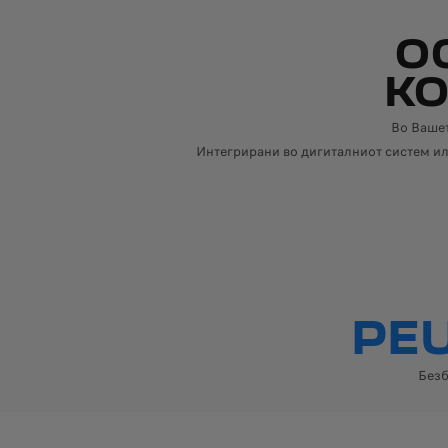
О
КО
Во Вашет
Интегрирани во дигиталниот систем ил
PE
Безб