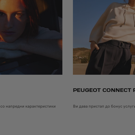
PEUGEOT CONNECT 
со напредни карактеристики
Ви дава пристап до бонус услуг
сите нови возила, опремени со телематска кутија, нарачани од 1 јули