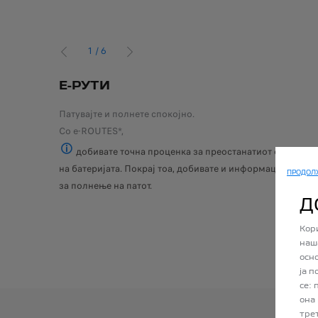
1
/
6
PRÉCÉDENT
SUIVANT
Е
E-РУТИ
Патувајте и полнете спокојно.
ги идните
Со e-ROUTES*,
добивате точна проценка за преостанатиот опсег сп
Android AutoTM (од Верзија 11) и Apple CarPlayTM (од В
на батеријата. Покрај тоа, добивате и информации за си
ПРОДОЛ
за полнење на патот.
Д
Кор
наш
осн
ја 
се:
она
тре