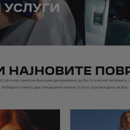
 УСЛУГИ
И НАЈНОВИТЕ ПОВ
от до низа паметни функции дизајнирани да Ви го олеснат возењето, п
Изберете помеѓу два специјални пакети услуги, прилагодени за Вас.