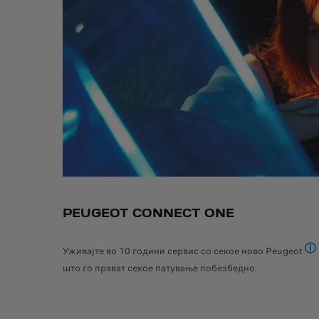
PEUGEOT CONNECT ONE
Уживајте во 10 години сервис со секое ново Peugeot
За 
што го прават секое патување побезбедно.