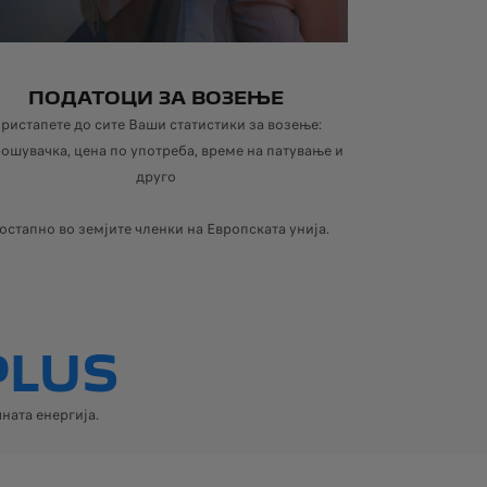
ПОДАТОЦИ ЗА ВОЗЕЊЕ
ристапете до сите Ваши статистики за возење:
фицирани за Android AutoTM и Apple CarPlayTM ќе работат додека сте
ошувачка, цена по употреба, време на патување и
друго
остапно во земјите членки на Европската унија.
PLUS
ната енергија.