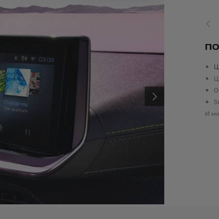
PRÉC
ВРЗАН АЛАРМ
ПО
Ц
годарение на Вашиот поврзан аларм
, Вие сте веднаш
Само возилата опремени со физич
Ц
стени на Вашата MyPeugeot апликација преку нотификација
О
Може да ј
овој начин, добивате поголема реактивност за да
S
SUIVANT
рвенирате доколку е потребно!
И мн