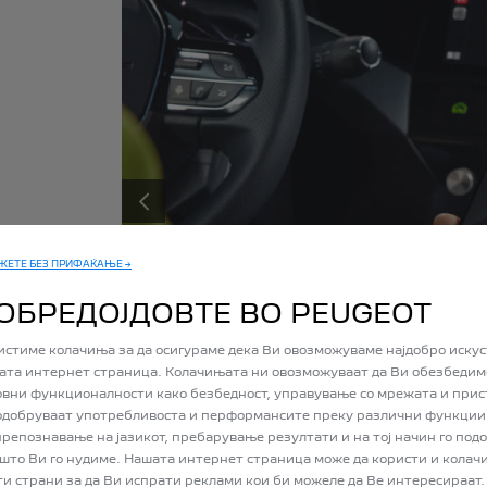
ДАЛЕЧИНСКА КОНТРОЛА
Програмирајте ја температурата кај Вашиот електриче
неколку минути пред да влезете.
PRÉCÉDENT
оред нивото
ерзија 14) Апликација сертифицирана за Android AutoTM и Apple CarP
те станици
ЖЕТЕ БЕЗ ПРИФАЌАЊЕ →
ОБРЕДОЈДОВТЕ ВО PEUGEOT
истиме колачиња за да осигураме дека Ви овозможуваме најдобро искус
ата интернет страница. Колачињата ни овозможуваат да Ви обезбедим
овни функционалности како безбедност, управување со мрежата и прис
подобруваат употребливоста и перформансите преку различни функции
 препознавање на јазикот, пребарување резултати и на тој начин го под
 што Ви го нудиме. Нашата интернет страница може да користи и колач
ти страни за да Ви испрати реклами кои би можеле да Ве интересираат.