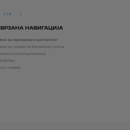
1
/
4
ÉDENT
SUIVANT
ВРЗАНА НАВИГАЦИЈА
ВА
ОД
ени за паркирање и достапност
ки аларм при нарачка на возилото можат да ја понудат оваа услуга.
ени на гориво на бензински пумпи
Осло
пасна зона (опционално)
а деактивирате оваа услуга
Ваши
end2Nav
прош
огу повеќе
од о
Благ
Во р
Оваа
кому
очит