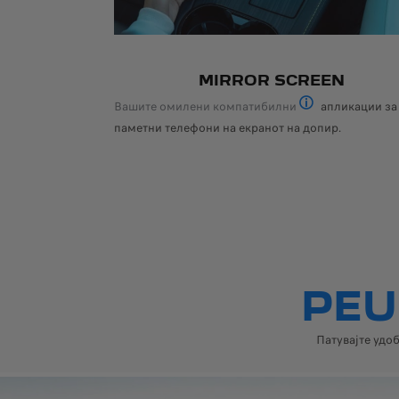
MIRROR SCREEN
Вашите омилени компатибилни
апликации за
Стандардно, опциј
паметни телефони на екранот на допир.
PEU
Патувајте удо