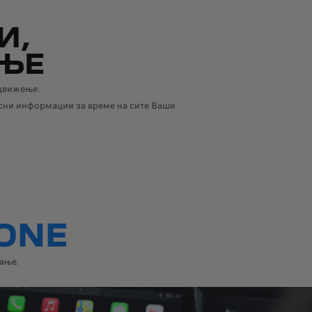
И,
ЕЊЕ
 движење.
исни информации за време на сите Ваши
ONE
вање.