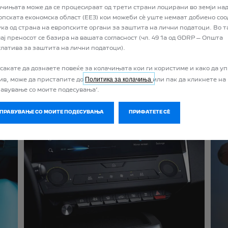
ачињата може да се процесираат од трети страни лоцирани во земји над
опската економска област (ЕЕЗ) кои можеби сѐ уште немаат добиено со
ИТЕ ВНАТРЕШНИ КАРАКТ
ука од страна на европските органи за заштита на лични податоци. Во т
ај преносот се базира на вашата согласност (чл. 49 1а од GDRP – Општа
на
PEUGEOT
ви нуди сите функции што ги очекувате од еден автомобил
улатива за заштита на лични податоци).
 сакате да дознаете повеќе за колачињата кои ги користиме и како да у
Политика за колачиња
нив, може да пристапите до
или пак да кликнете на
равување со моите подесувања’.
УПРАВУВАЊЕ СО МОИТЕ ПОДЕСУВАЊА
ПРИФАТЕТЕ СÈ