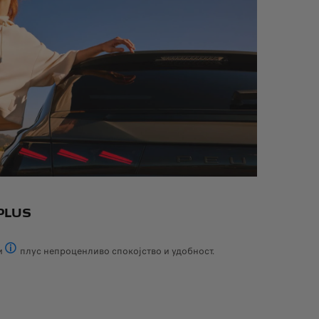
PLUS
и
плус непроценливо спокојство и удобност.
 2023 година, услугите Peugeot Connect SOS и помош и техничката под
За сите нови возила, опремени со телематска кутија, нарачани од 1 