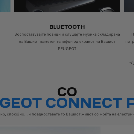
BLUETOOTH
Воспоставувајте повици и слушајте музика складирана
П
а или недостапно во зависност од верзијата. Само апликациите серти
на Вашиот паметен телефон од екранот на Вашиот
потр
PEUGEOT
*Д
СО
GEOT CONNECT 
бно, спокојно… и поедноставете го Вашиот живот со моќта на електрич