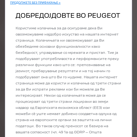
ДЕЛОВИ ОД ПОВЕЌЕ
ПРОДОЛЖЕТЕ БЕЗ ПРИФАЌАЊЕ →
БРЕНДОВИ
ДОБРЕДОЈДОВТЕ ВО PEUGEOT
КОМБИНАЦИЈАТА ОД КВАЛИТЕТ,
Користиме колачиња за да осигураме дека Ви
ЦЕНА И ПЕРФОРМАНСИ
овозможуваме најдобро искуство на нашата интернет
страница. Колачињата ни овозможуваат да Ви
обезбедиме основни функционалности како
безбедност, управување со мрежата и пристап. Тие ја
подобруваат употребливоста и перформансите преку
различни функции како што се: препознавање на
јазикот, пребарување резултати и на тој начин го
подобруваат она што Ви го нудиме. Нашата интернет
страница може да користи и колачиња од трети страни
за да Ви испрати реклами кои би можеле да Ве
интересираат. Некои од колачињата може да се
процесираат од трети страни лоцирани во земји
надвор од Европската економска област (ЕЕЗ) кои
можеби сѐ уште немаат добиено соодветна одлука од
страна на европските органи за заштита на лични
податоци. Во таков случај преносот се базира на
вашата согласност (чл. 49 1а од GDRP – Општа