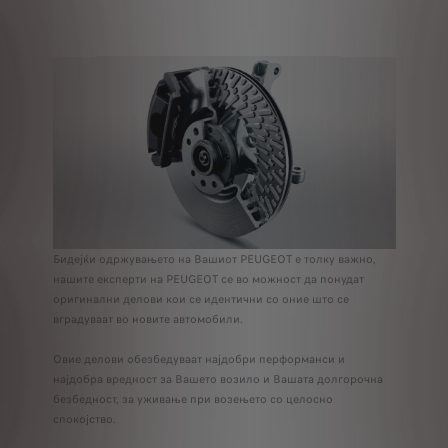
Бидејќи одржувањето на Вашиот PEUGEOT е толку важно,
нашите експерти на PEUGEOT се во можност да понудат
оригинални делови кои се идентични со оние што се
вградуваат во новите автомобили.
Овие делови обезбедуваат најдобри перформанси и
најдобра вредност за Вашето возило и Вашата долгорочна
безбедност, за уживање при возењето со целосно
спокојство.