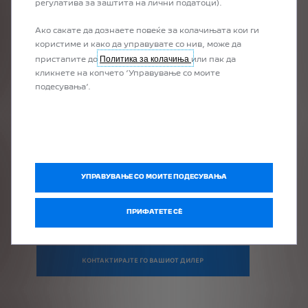
регулатива за заштита на лични податоци).
Ако сакате да дознаете повеќе за колачињата кои ги
користиме и како да управувате со нив, може да
Политика за колачиња
пристапите до
или пак да
Бидејќи Вашето возило старее, секогаш барате најдобра
кликнете на копчето ‘Управување со моите
рамнотежа помеѓу цената и перформансите кога станува
подесувања’.
збор за одржување. Нашите експерти на PEUGEOT го
препорачуваат асортиманот на делови од повеќе брендови
на Eurorepar. 25% поевтини од оригиналните делови,
деловите на Eurorepar Ви овозможуваат да ги намалите
трошоците без да правите компромис со квалитетот.
Со избирање на делови од Eurorepar, ќе имате корист од:
УПРАВУВАЊЕ СО МОИТЕ ПОДЕСУВАЊА
- Квалитетна услуга
- Делови со гаранција од 2 години
ПРИФАТЕТЕ СÈ
КОНТАКТИРАЈТЕ ГО ВАШИОТ ДИЛЕР