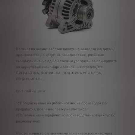
Во текот на целиот работен циклус на возилото (од дизајн/
производство до крајот на работниот век), развивме
сеопфатен бизнис од 360 степени усогласен со принципите
на циркуларна економија и базиран на стратегијата:
ПРЕРАБОТКА, ПОПРАВКА, ПОВТОРНА УПОТРЕБА,
РЕЦИКЛИРАЊЕ.
Со 2 главни цели:
1) Продолжување на работниот век на производот (со
преработка, поправка, повторна употреба)
2) Враќање на материјалот во производствениот циклус (со
рециклирање)
На овој начин го ограничуваме влијанието врз животната