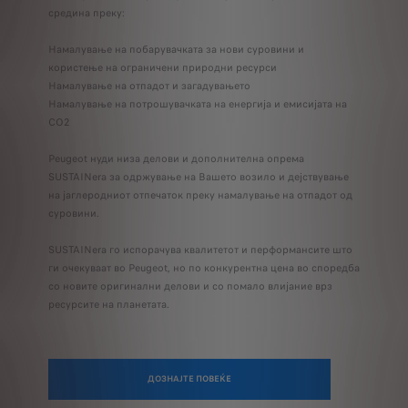
средина преку:
Намалување на побарувачката за нови суровини и
користење на ограничени природни ресурси
Намалување на отпадот и загадувањето
Намалување на потрошувачката на енергија и емисијата на
CO2
Peugeot нуди низа делови и дополнителна опрема
SUSTAINera за одржување на Вашето возило и дејствување
на јаглеродниот отпечаток преку намалување на отпадот од
суровини.
SUSTAINera го испорачува квалитетот и перформансите што
ги очекуваат во Peugeot, но по конкурентна цена во споредба
со новите оригинални делови и со помало влијание врз
ресурсите на планетата.
ДОЗНАЈТЕ ПОВЕЌЕ