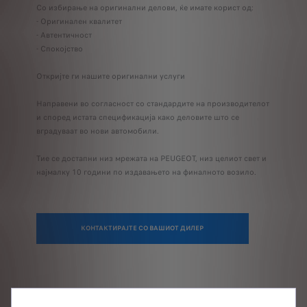
Со избирање на оригинални делови, ќе имате корист од:
- Оригинален квалитет
- Автентичност
- Спокојство
Откријте ги нашите оригинални услуги
Направени во согласност со стандардите на производителот
и според истата спецификација како деловите што се
вградуваат во нови автомобили.
Тие се достапни низ мрежата на PEUGEOT, низ целиот свет и
најмалку 10 години по издавањето на финалното возило.
КОНТАКТИРАЈТЕ СО ВАШИОТ ДИЛЕР