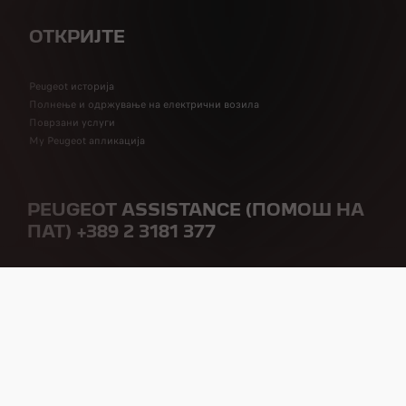
ОТКРИЈТЕ
Peugeot историја
Полнење и одржување на електрични возила
Поврзани услуги
My Peugeot апликација
PEUGEOT ASSISTANCE (ПОМОШ НА
ПАТ) +389 2 3181 377