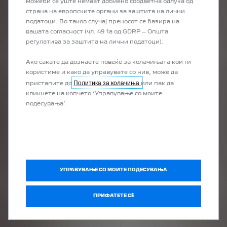
можеби сѐ уште немаат добиено соодветна одлука од
E-PARTNER
страна на европските органи за заштита на лични
ЕЛЕКТРИЧЕН
податоци. Во таков случај преносот се базира на
вашата согласност (чл. 49 1а од GDRP – Општа
регулатива за заштита на лични податоци).
Ако сакате да дознаете повеќе за колачињата кои ги
користиме и како да управувате со нив, може да
Политика за колачиња
пристапите до
или пак да
кликнете на копчето ‘Управување со моите
PARTNER
подесувања’.
БЕНЗИН • ДИЗЕЛ
УПРАВУВАЊЕ СО МОИТЕ ПОДЕСУВАЊА
E-EXPERT
ЕЛЕКТРИЧЕН
ПРИФАТЕТЕ СÈ
• ВОДОРОДЕН
• ДИЗЕЛ