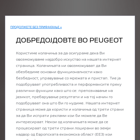
ПРОДОЛЖЕТЕ БЕЗ ПРИФАЌАЊЕ →
ДОБРЕДОЈДОВТЕ ВО PEUGEOT
E-3008
ЕЛЕКТРИЧЕН
Користиме колачиња за да осигураме дека Ви
овозможуваме најдобро искуство на нашата интернет
страница. Колачињата ни овозможуваат да Ви
обезбедиме основни функционалности како
безбедност, управување со мрежата и пристап. Тие ја
подобруваат употребливоста и перформансите преку
различни функции како што се: препознавање на
RIFTER
јазикот, пребарување резултати и на тој начин го
ЕЛЕКТРИЧЕН
• БЕНЗИН • ДИЗЕЛ
подобруваат она што Ви го нудиме. Нашата интернет
страница може да користи и колачиња од трети страни
за да Ви испрати реклами кои би можеле да Ве
интересираат. Некои од колачињата може да се
процесираат од трети страни лоцирани во земји
надвор од Европската економска област (ЕЕЗ) кои