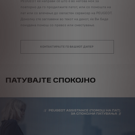
PEUGEOT ќе направи сѐ што е во негова моќ за
повторно да го продилжите патот, или со помошта на
пат или со влечење до овластен сервисер на PEUGEOT.
Доколку сте заглавени во текот на денот, ќе Ви биде
понудена помош со превоз или сместување.
КОНТАКТИРАЈТЕ ГО ВАШИОТ ДИЛЕР
ПАТУВАЈТЕ СПОКОЈНО