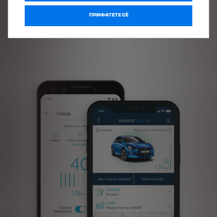
со PEUGEOT Connect Assistance користејќи го копчето
„Lion“ на контролната табла.
ПРИФАТЕТЕ СÈ