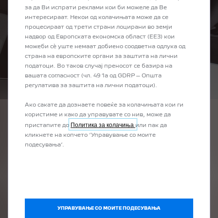
за да Ви испрати реклами кои би можеле да Ве
интересираат. Некои од колачињата може да се
процесираат од трети страни лоцирани во земји
надвор од Европската економска област (ЕЕЗ) кои
можеби сѐ уште немаат добиено соодветна одлука од
страна на европските органи за заштита на лични
податоци. Во таков случај преносот се базира на
вашата согласност (чл. 49 1а од GDRP – Општа
регулатива за заштита на лични податоци).
Ако сакате да дознаете повеќе за колачињата кои ги
користиме и како да управувате со нив, може да
ПОМОШ ОД ВАШИОТ
Политика за колачиња
пристапите до
или пак да
кликнете на копчето ‘Управување со моите
АВТОМОБИЛ
подесувања’.
Во случај на несреќа, дефект или инцидент, користете ја
автоматската порака за лочирање и за итни случаи за
да обезбедите брз и ефикасен одговор.
Во случај на удар, Вашето возило автоматски упатува
итен повик без никаква акција од Ваша страна. Во
случај на дефект или инцидент, можете да контактирате
УПРАВУВАЊЕ СО МОИТЕ ПОДЕСУВАЊА