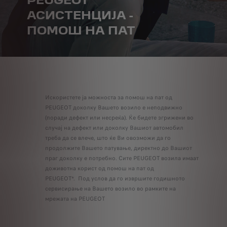
PEUGEOT
АСИСТЕНЦИЈА -
ПОМОШ НА ПАТ
Искористете ја можноста за помош на пат од
PEUGEOT доколку Вашето возило е неподвижно
(поради дефект или несреќа). Ќе бидете згрижени во
случај на дефект или доколку Вашиот автомобил
треба да се влече, што ќе Ви овозможи да го
продолжите Вашето патување, директно до Вашиот
праг доколку е потребно. Сите РEUGEOT возила имаат
доживотна корист од помош на пат од
PEUGEOT*. Под услов да го извршите годишното
сервисирање на Вашето возило во рамките на
мрежата на PEUGEOT