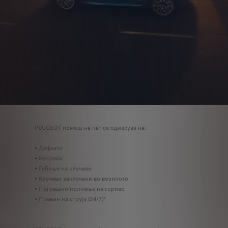
PEUGEOT помош на пат се однесува на:
• Дефекти
• Несреќи
• Губење на клучеви
• Kлучеви заклучени во возилото
• Погрешно полнење на гориво
• Прекин на струја (24/7)*
За електрични возила, под услов да пост