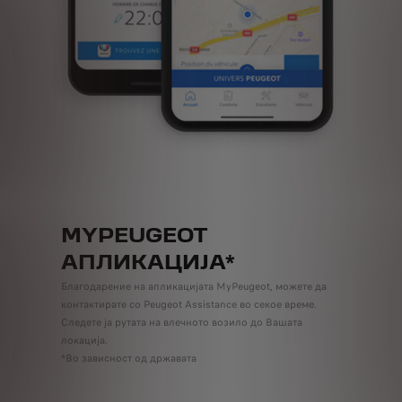
MYPEUGEOT
АПЛИКАЦИЈА*
Благодарение на апликацијата MyPeugeot, можете да
контактирате со Peugeot Assistance во секое време.
Следете ја рутата на влечното возило до Вашата
локација.
*Во зависност од државата