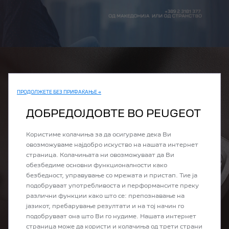
ПРОДОЛЖЕТЕ БЕЗ ПРИФАЌАЊЕ →
ДОБРЕДОЈДОВТЕ ВО PEUGEOT
Користиме колачиња за да осигураме дека Ви
овозможуваме најдобро искуство на нашата интернет
страница. Колачињата ни овозможуваат да Ви
обезбедиме основни функционалности како
безбедност, управување со мрежата и пристап. Тие ја
подобруваат употребливоста и перформансите преку
различни функции како што се: препознавање на
јазикот, пребарување резултати и на тој начин го
подобруваат она што Ви го нудиме. Нашата интернет
страница може да користи и колачиња од трети страни