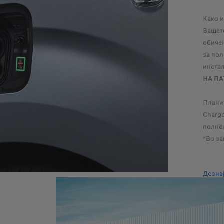
Како и
Вашет
обичен
за пол
инстал
НА ПА
Плани
Charge
полне
*Во за
Дознај