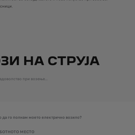
исници.
ЗИ НА СТРУЈА
доволство при возење...
о да го полнам моето електрично возило?
АБОТНОТО МЕСТО