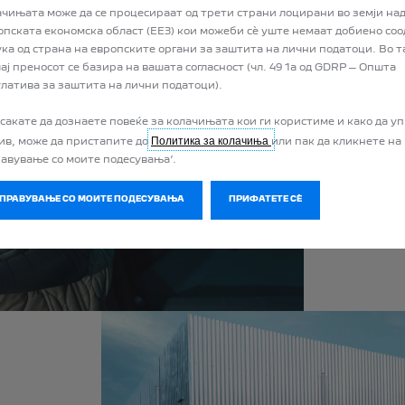
секој
ачињата може да се процесираат од трети страни лоцирани во земји над
опската економска област (ЕЕЗ) кои можеби сѐ уште немаат добиено со
ука од страна на европските органи за заштита на лични податоци. Во т
При к
ај преносот се базира на вашата согласност (чл. 49 1а од GDRP – Општа
да иск
улатива за заштита на лични податоци).
може д
На пр
 сакате да дознаете повеќе за колачињата кои ги користиме и како да у
Политика за колачиња
корист
нив, може да пристапите до
или пак да кликнете на
равување со моите подесувања’.
plug-i
Даноч
УПРАВУВАЊЕ СО МОИТЕ ПОДЕСУВАЊА
ПРИФАТЕТЕ СÈ
одржув
понизо