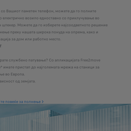
 со Вашиот паметен телефон, можете да го полните
о електрично возило едноставно со приклучување во
 штекер. Можете да го изберете најсоодветното решение
нење преку нашата широка понуда на опрема, како и
ација за дом или работно место.
Т
рате службено патување? Со апликацијата Free2move
* имате пристап до најголемата мрежа на станици за
ње во Европа.
висност од земјата.
те повеќе за полнење