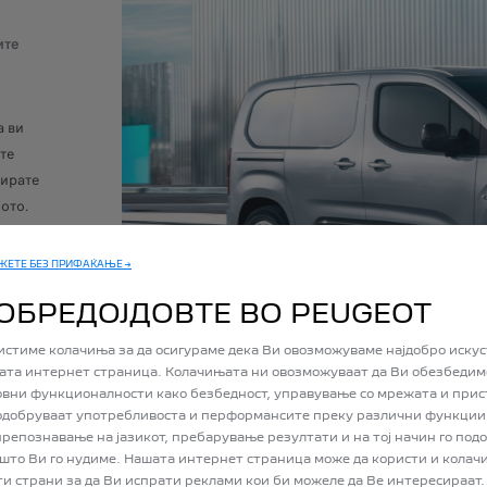
ите
а ви
трична енергија се утврдени според WLTP тест-постапката, врз основ
те
нирате
ото.
ЖЕТЕ БЕЗ ПРИФАЌАЊЕ →
ОБРЕДОЈДОВТЕ ВО PEUGEOT
истиме колачиња за да осигураме дека Ви овозможуваме најдобро искус
ата интернет страница. Колачињата ни овозможуваат да Ви обезбедим
овни функционалности како безбедност, управување со мрежата и прис
подобруваат употребливоста и перформансите преку различни функции
 препознавање на јазикот, пребарување резултати и на тој начин го под
 што Ви го нудиме. Нашата интернет страница може да користи и колач
3. Дал
ти страни за да Ви испрати реклами кои би можеле да Ве интересираат.