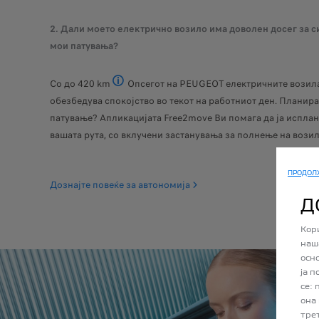
2. Дали моето електрично возило има доволен досег за с
мои патувања?
Со до 420 km
Опсегот на PEUGEOT електричните возил
вредностите за досег и потрошувачка на елек
обезбедува спокојство во текот на работниот ден. Планира
патување? Апликацијата Free2move Ви помага да ја испла
вашата рута, со вклучени застанувања за полнење на возил
ПРОДОЛ
Дознајте повеќе за автономија
Д
Кор
наш
осн
ја 
се:
она
тре