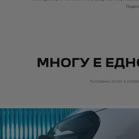
Подолу
МНОГУ Е ЕДН
Купување, опсег и упра