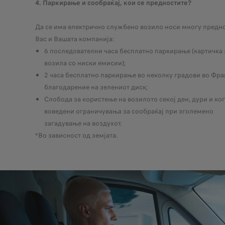
4. Паркирање и сообраќај, кои се предностите?
Да се има електрично службено возило носи многу предно
Вас и Вашата компанија:
6 последователни часа бесплатно паркирање (картичка 
возила со ниски емисии);
2 часа бесплатно паркирање во неколку градови во Фра
благодарение на зелениот диск;
Слобода за користење на возилото секој ден, дури и ког
воведени ограничувања за сообраќај при зголемено
загадување на воздухот.
*Во зависност од земјата.