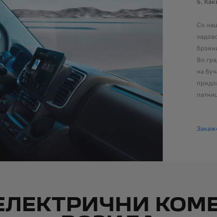
5. Как
Со на
задово
брзини
Во гра
на буч
придон
патниц
Закаже
ЕЛЕКТРИЧНИ КОМ