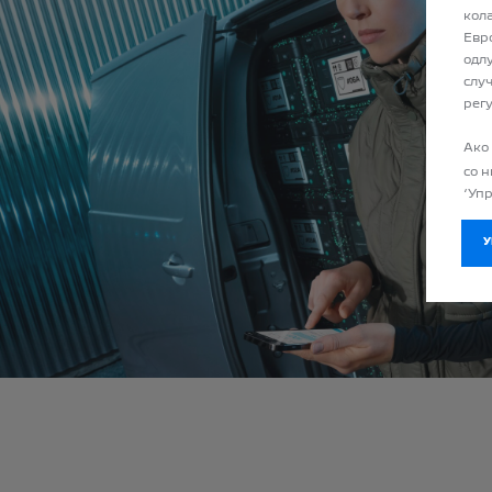
кол
Евр
одл
случ
рег
Ако
со 
‘Уп