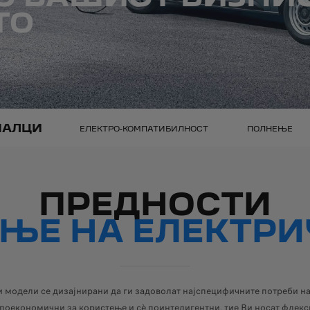
ТО
НАЛЦИ
ЕЛЕКТРО-КОМПАТИБИЛНОСТ
ПОЛНЕЊЕ
ПРЕДНОСТИ
ЕЊЕ НА ЕЛЕКТРИ
 модели се дизајнирани да ги задоволат најспецифичните потреби на
поекономични за користење и сè поинтелигентни, тие Ви носат флекси