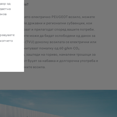
дневна употреба?
вор од
одветна
аков
упување на Вашето електрично PEUGEOT возило, можете
ористите повеќе државни и регионални субвенции, кои
а се комбинираат и прилагодат според вашите потреби.
имер, компаниите може да бидат ослободени од данок за
правувате
ење на возило (TVU) доколку возилата се електрични или
 копчето
n хибридни и емитуваат помалку од 60 g/km CO₂.
ни олеснувања, заштеди на гориво, намалени трошоци за
ање... вкупниот буџет за набавка и долгорочна употреба е
к кај електричните возила.