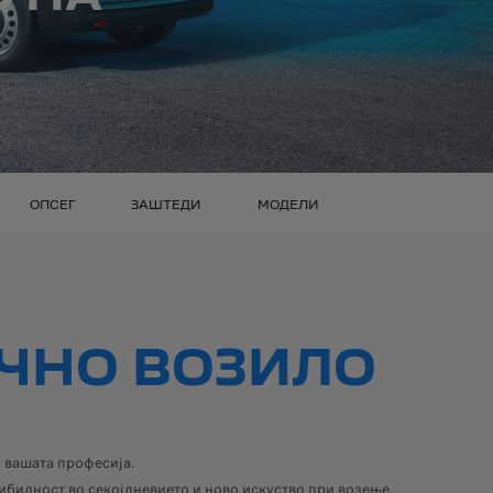
ОПСЕГ
ЗАШТЕДИ
МОДЕЛИ
ЧНО ВОЗИЛО
 вашата професија.
билност во секојдневието и ново искуство при возење.