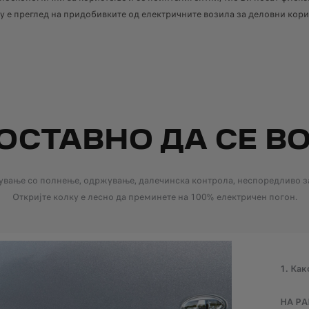
 е преглед на придобивките од електричните возила за деловни кор
ОСТАВНО ДА СЕ ВО
вување со полнење, одржување, далечинска контрола, неспоредливо за
Откријте колку е лесно да преминете на 100% електричен погон.
1. Как
НА Р