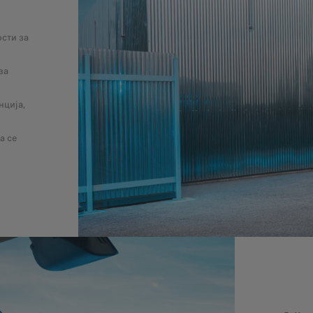
сти за
за
нција,
а се