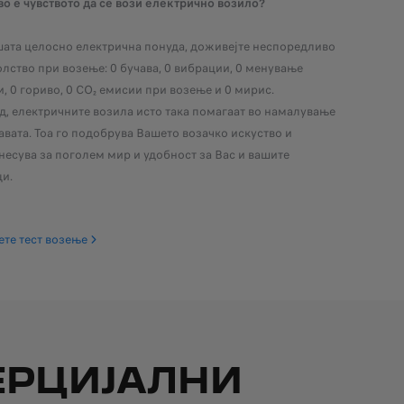
во е чувството да се вози електрично возило?
шата целосно електрична понуда, доживејте неспоредливо
лство при возење: 0 бучава, 0 вибрации, 0 менување
, 0 гориво, 0 CO₂ емисии при возење и 0 мирис.
д, електричните возила исто така помагаат во намалување
авата. Тоа го подобрува Вашето возачко искуство и
есува за поголем мир и удобност за Вас и вашите
и.
те тест возење
ЕРЦИЈАЛНИ