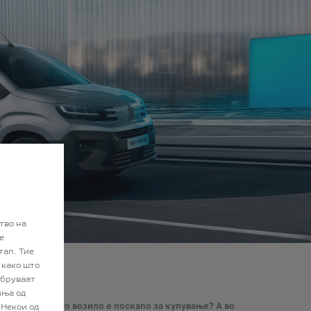
а на која новите возила се одобруваат од 1 септември 2018 година. Т
тво на
е
тап. Тие
 како што
обруваат
иња од
и електричното возило е поскапо за купување? А во
 Некои од