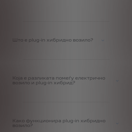
Што е plug-in хибридно возило?
Која е разликата помеѓу електрично
возило и plug-in хибрид?
Како функционира plug-in хибридно
возило?