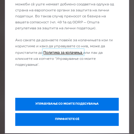
можеби сѐ уште немаат добиено соодветна одлука од
Како можам да бидам сигурен дека
страна на европските органи за заштита на лични
имам доволно енергија од
податоци. Во таков случај преносот се базира на
батеријата при долги патувања?
вашата согласност (чл. 49 1а од GDRP – Општа
регулатива за заштита на лични податоци).
Ако сакате да дознаете повеќе за колачињата кои ги
користиме и како да управувате со нив, може да
Политика за колачиња
пристапите до
или пак да
кликнете на копчето ‘Управување со моите
подесувања’.
Може ли да возам на дожд или снег
со електричен автомобил?
УПРАВУВАЊЕ СО МОИТЕ ПОДЕСУВАЊА
ПРИФАТЕТЕ СÈ
ЕЛЕКТРИЧНИ ВОЗИЛА