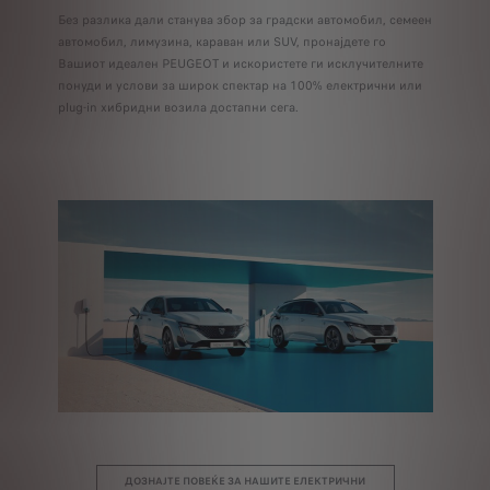
Без разлика дали станува збор за градски автомобил, семеен
автомобил, лимузина, караван или SUV, пронајдете го
Вашиот идеален PEUGEOT и искористете ги исклучителните
понуди и услови за широк спектар на 100% електрични или
plug-in хибридни возила достапни сега.
ДОЗНАЈТЕ ПОВЕЌЕ ЗА НАШИТЕ ЕЛЕКТРИЧНИ