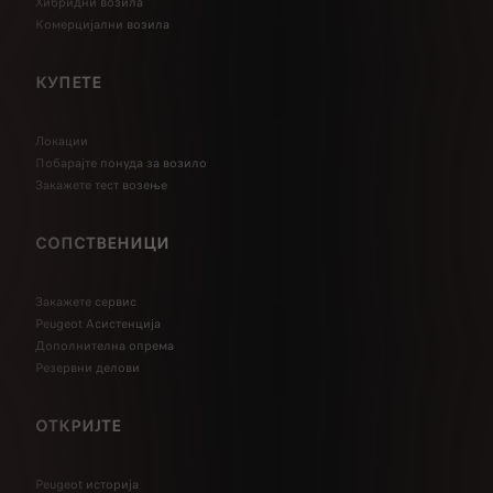
Хибридни возила
Комерцијални возила
КУПЕТЕ
Локации
Побарајте понуда за возило
Закажете тест возење
СОПСТВЕНИЦИ
Закажете сервис
Peugeot Асистенција
Дополнителна опрема
Резервни делови
ОТКРИЈТЕ
Peugeot историја