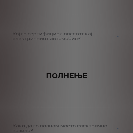
Кој го сертифицира опсегот кај
електричниот автомобил?
ПОЛНЕЊЕ
Како да го полнам моето електрично
возило?