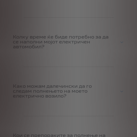
Колку време ќе биде потребно за да
се наполни мојот електричен
автомобил?
Како можам далечински да го
следам полнењето на моето
електрично возило?
Кои се препораките за полнење на