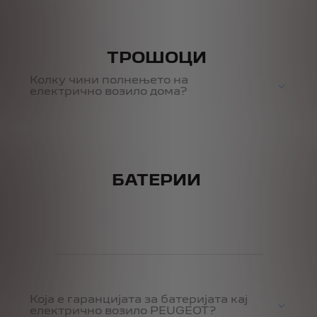
ТРОШОЦИ
Колку чини полнењето на
електрично возило дома?
БАТЕРИИ
Која е гаранцијата за батеријата кај
електрично возило PEUGEOT?