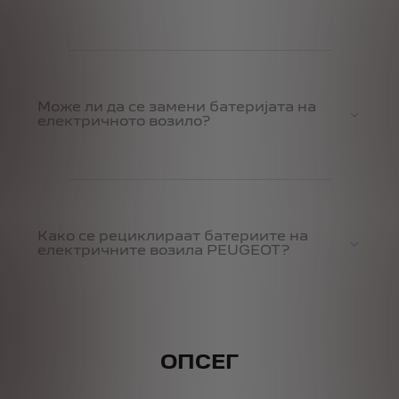
Може ли да се замени батеријата на
електричното возило?
Како се рециклираат батериите на
електричните возила PEUGEOT?
ОПСЕГ