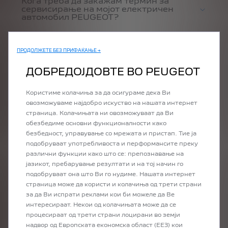
Кога треба да закажам термин за
сервисирање на мојот електричен
автомобил PEUGEOT?
ПРОДОЛЖЕТЕ БЕЗ ПРИФАЌАЊЕ →
ДОБРЕДОЈДОВТЕ ВО PEUGEOT
ПАТУВАЊА
Користиме колачиња за да осигураме дека Ви
овозможуваме најдобро искуство на нашата интернет
страница. Колачињата ни овозможуваат да Ви
обезбедиме основни функционалности како
безбедност, управување со мрежата и пристап. Тие ја
подобруваат употребливоста и перформансите преку
различни функции како што се: препознавање на
јазикот, пребарување резултати и на тој начин го
Може ли да патувам на долги
подобруваат она што Ви го нудиме. Нашата интернет
релации со електричен автомобил?
страница може да користи и колачиња од трети страни
за да Ви испрати реклами кои би можеле да Ве
интересираат. Некои од колачињата може да се
процесираат од трети страни лоцирани во земји
надвор од Европската економска област (ЕЕЗ) кои