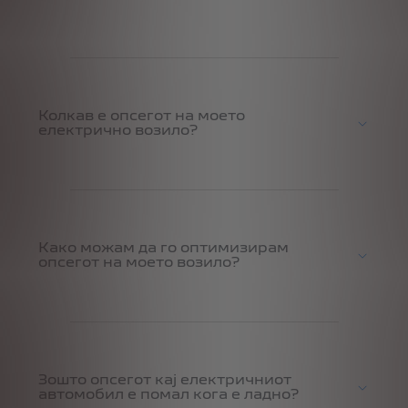
Колкав е опсегот на моето
електрично возило?
Како можам да го оптимизирам
опсегот на моето возило?
Зошто опсегот кај електричниот
автомобил е помал кога е ладно?