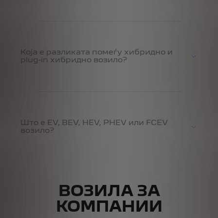
Која е разликата помеѓу хибридно и
plug-in хибридно возило?
Што е EV, BEV, HEV, PHEV или FCEV
возило?
ВОЗИЛА ЗА
КОМПАНИИ