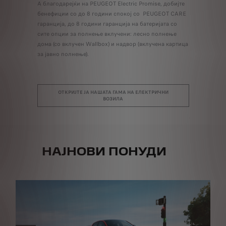
натрешно
А благодарејќи на PEUGEOT Electric Promise, добијте
емисии, на
бенефиции со до 8 години спокој со PEUGEOT CARE
до огранич
мот, ќе
гаранција, до 8 години гаранција на батеријата со
Нема потре
сите опции за полнење вклучени: лесно полнење
автоматски
дома (со вклучен Wallbox) и надвор (вклучена картица
за јавно полнење).
 ГАМА
О
ОТКРИЈТЕ ЈА НАШАТА ГАМА НА ЕЛЕКТРИЧНИ
ВОЗИЛА
НАЈНОВИ ПОНУДИ