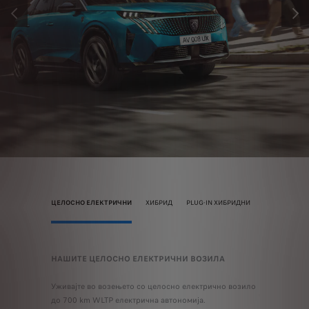
PRÉCÉDENT
SUIV
ЦЕЛОСНО ЕЛЕКТРИЧНИ
ХИБРИД
PLUG-IN ХИБРИДНИ
НАШИТЕ ЦЕЛОСНО ЕЛЕКТРИЧНИ ВОЗИЛА
НАШИТЕ 
! Може да
невни
Уживајте во возењето со целосно електрично возило
Доживејте 
ги
до 700 km WLTP електрична автономија.
повеќе од 