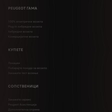
PEUGEOT ГАМА
100% електрични возила
Plug-in хибридни возила
Хибридни возила
Комерцијални возила
КУПЕТЕ
Локации
Побарајте понуда за возило
Закажете тест возење
СОПСТВЕНИЦИ
Закажете сервис
Peugeot Асистенција
Дополнителна опрема