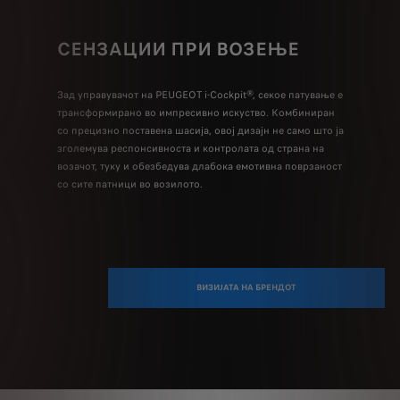
СЕНЗАЦИИ ПРИ ВОЗЕЊЕ
ФРА
 на се'
Зад управувачот на PEUGEOT i-Cockpit®, секое патување е
Дизајн к
трансформирано во импресивно искуство. Комбиниран
стил со т
исниците
со прецизно поставена шасија, овој дизајн не само што ја
која го 
зголемува респонсивноста и контролата од страна на
возачот, туку и обезбедува длабока емотивна поврзаност
со сите патници во возилото.
ВИЗИЈАТА НА БРЕНДОТ