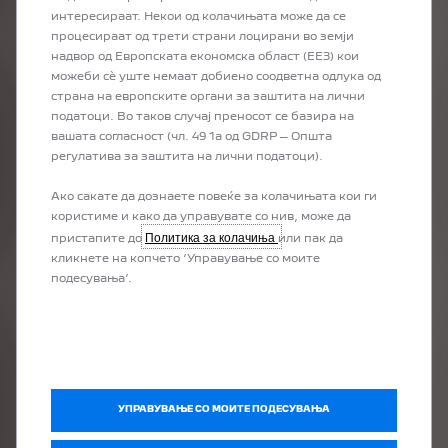
ПОБАРАЈТЕ ПОНУДА ЗА
интересираат. Некои од колачињата може да се
ВАШЕТО ОМИЛЕНО
процесираат од трети страни лоцирани во земји
PEUGEOT ВОЗИЛО
надвор од Европската економска област (ЕЕЗ) кои
Со само еден клик од удобноста на
можеби сѐ уште немаат добиено соодветна одлука од
вашиот дом може да добиете
страна на европските органи за заштита на лични
персонализирана понуда за вашето
податоци. Во таков случај преносот се базира на
омилено PEUGEOT возило и да
вашата согласност (чл. 49 1а од GDRP – Општа
бидете контактирани од нашиот
регулатива за заштита на лични податоци).
продажен референт.
Ако сакате да дознаете повеќе за колачињата кои ги
користиме и како да управувате со нив, може да
Политика за колачиња
пристапите до
или пак да
кликнете на копчето ‘Управување со моите
подесувања’.
ВАШЕТО НОВО ВОЗИЛО
ВЕ ОЧЕКУВА
Вашето омилено PEUGEOT возило ве очекува.
УПРАВУВАЊЕ СО МОИТЕ ПОДЕСУВАЊА