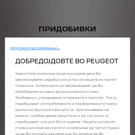
ПРИДОБИВКИ
Искористете ги максимално сите придобивки на PEUGEOT
од удобноста на вашиот дом.
Побарајте понуда или закажете тест возење за вашето идно
ПРОДОЛЖЕТЕ БЕЗ ПРИФАЌАЊЕ →
возило, за миг.
ДОБРЕДОЈДОВТЕ ВО PEUGEOT
Користиме колачиња за да осигураме дека Ви
овозможуваме најдобро искуство на нашата интернет
страница. Колачињата ни овозможуваат да Ви
обезбедиме основни функционалности како
PRÉCÉDENT
SUIVANT
безбедност, управување со мрежата и пристап. Тие ја
подобруваат употребливоста и перформансите преку
различни функции како што се: препознавање на
јазикот, пребарување резултати и на тој начин го
подобруваат она што Ви го нудиме. Нашата интернет
страница може да користи и колачиња од трети страни
за да Ви испрати реклами кои би можеле да Ве