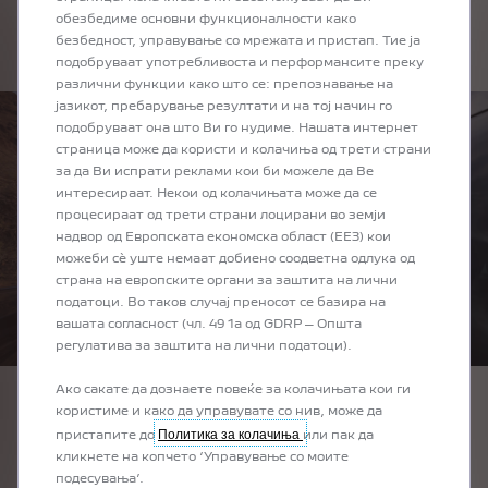
обезбедиме основни функционалности како
безбедност, управување со мрежата и пристап. Тие ја
подобруваат употребливоста и перформансите преку
различни функции како што се: препознавање на
јазикот, пребарување резултати и на тој начин го
подобруваат она што Ви го нудиме. Нашата интернет
страница може да користи и колачиња од трети страни
за да Ви испрати реклами кои би можеле да Ве
интересираат. Некои од колачињата може да се
процесираат од трети страни лоцирани во земји
надвор од Европската економска област (ЕЕЗ) кои
можеби сѐ уште немаат добиено соодветна одлука од
страна на европските органи за заштита на лични
податоци. Во таков случај преносот се базира на
вашата согласност (чл. 49 1а од GDRP – Општа
регулатива за заштита на лични податоци).
Ако сакате да дознаете повеќе за колачињата кои ги
Хибрид
користиме и како да управувате со нив, може да
Политика за колачиња
Првиот чекор кон електрично возило, без полнење.
пристапите до
или пак да
кликнете на копчето ‘Управување со моите
подесувања’.