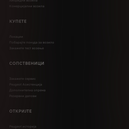
Хибридни возила
Комерцијални возила
КУПЕТЕ
Локации
Побарајте понуда за возило
Закажете тест возење
СОПСТВЕНИЦИ
Закажете сервис
Peugeot Асистенција
Дополнителна опрема
Резервни делови
ОТКРИЈТЕ
Peugeot историја