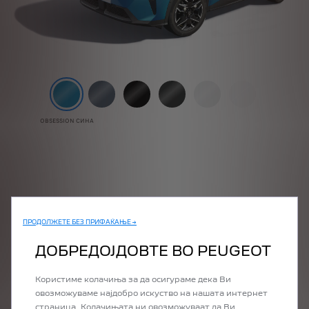
OBSESSION СИНА
ПРОДОЛЖЕТЕ БЕЗ ПРИФАЌАЊЕ →
ДОБРЕДОЈДОВТЕ ВО PEUGEOT
Користиме колачиња за да осигураме дека Ви
овозможуваме најдобро искуство на нашата интернет
страница. Колачињата ни овозможуваат да Ви