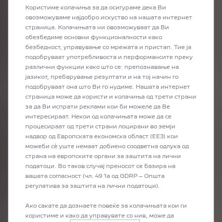
Користиме колачиња за да осигураме дека Ви
овозможуваме најдобро искуство на нашата интернет
страница. Колачињата ни овозможуваат да Ви
обезбедиме основни функционалности како
безбедност, управување со мрежата и пристап. Тие ја
подобруваат употребливоста и перформансите преку
различни функции како што се: препознавање на
јазикот, пребарување резултати и на тој начин го
подобруваат она што Ви го нудиме. Нашата интернет
страница може да користи и колачиња од трети страни
за да Ви испрати реклами кои би можеле да Ве
интересираат. Некои од колачињата може да се
процесираат од трети страни лоцирани во земји
надвор од Европската економска област (ЕЕЗ) кои
можеби сѐ уште немаат добиено соодветна одлука од
страна на европските органи за заштита на лични
податоци. Во таков случај преносот се базира на
вашата согласност (чл. 49 1а од GDRP – Општа
регулатива за заштита на лични податоци).
Ако сакате да дознаете повеќе за колачињата кои ги
користиме и како да управувате со нив, може да