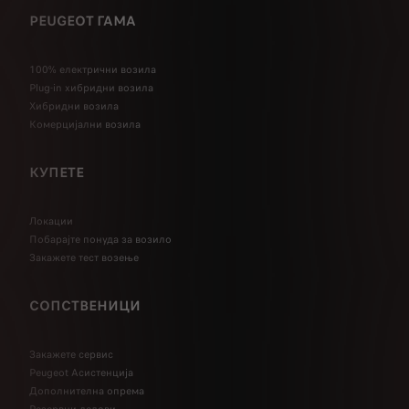
PEUGEOT ГАМА
100% електрични возила
Plug-in хибридни возила
Хибридни возила
Комерцијални возила
КУПЕТЕ
Локации
Побарајте понуда за возило
Закажете тест возење
СОПСТВЕНИЦИ
Закажете сервис
Peugeot Асистенција
Дополнителна опрема
Резервни делови