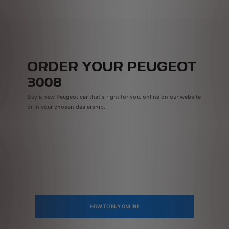
ORDER YOUR PEUGEOT
3008
Buy a new Peugeot car that's right for you, online on our website
or in your chosen dealership.
HOW TO BUY ONLINE