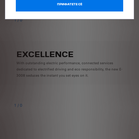
ПРИФАТЕТЕ СÈ
1
/
0
EXCELLENCE
With outstanding electric performance, connected services
dedicated to electrified driving and eco responsibility, the new E-
3008 seduces the instant you set eyes on it.
1
/
0