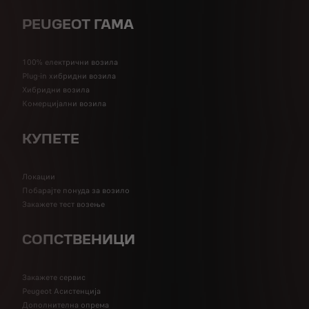
PEUGEOT ГАМА
100% електрични возила
Plug-in хибридни возила
Хибридни возила
Комерцијални возила
КУПЕТЕ
Локации
Побарајте понуда за возило
Закажете тест возење
СОПСТВЕНИЦИ
Закажете сервис
Peugeot Асистенција
Дополнителна опрема