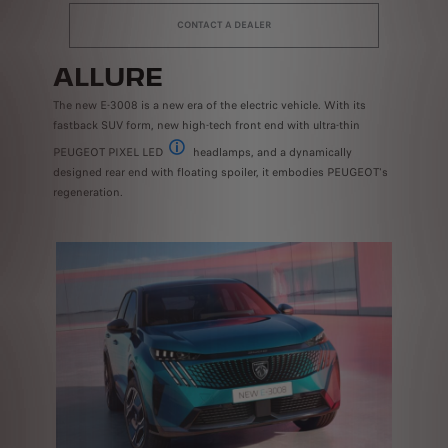
CONTACT A DEALER
ALLURE
The new E-3008 is a new era of the electric vehicle. With its
fastback SUV form, new high-tech front end with ultra-thin
PEUGEOT PIXEL LED
headlamps, and a dynamically
Available on GT edition
designed rear end with floating spoiler, it embodies PEUGEOT's
regeneration.