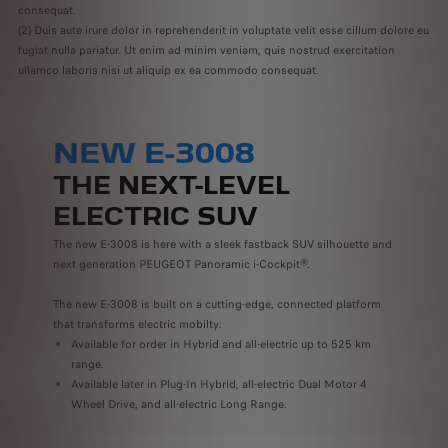
consequat.
(2) Duis aute irure dolor in reprehenderit in voluptate velit esse cillum dolore eu
fugiat nulla pariatur. Ut enim ad minim veniam, quis nostrud exercitation
ullamco laboris nisi ut aliquip ex ea commodo consequat.
NEW E-3008
THE NEXT-LEVEL
ELECTRIC SUV
The new E-3008 is here with a sleek fastback SUV silhouette and
next generation PEUGEOT Panoramic i-Cockpit®.
The new E-3008 is built on a cutting-edge, connected platform
that transforms electric mobilty:
Available for order in Hybrid and all-electric up to 525 km
range.
Available later in Plug-In Hybrid, all-electric Dual Motor 4
Wheel Drive, and all-electric Long Range.