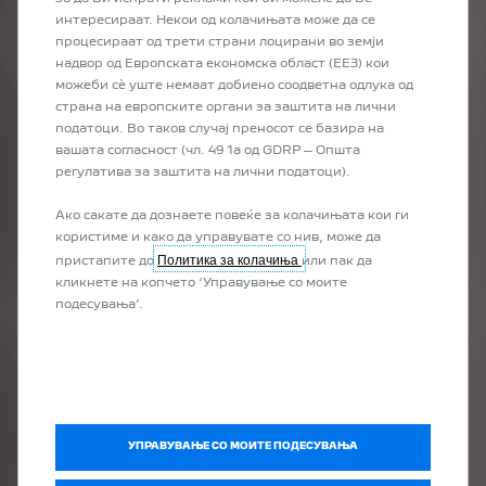
интересираат. Некои од колачињата може да се
процесираат од трети страни лоцирани во земји
надвор од Европската економска област (ЕЕЗ) кои
можеби сѐ уште немаат добиено соодветна одлука од
страна на европските органи за заштита на лични
податоци. Во таков случај преносот се базира на
вашата согласност (чл. 49 1а од GDRP – Општа
регулатива за заштита на лични податоци).
Ако сакате да дознаете повеќе за колачињата кои ги
користиме и како да управувате со нив, може да
Политика за колачиња
пристапите до
или пак да
кликнете на копчето ‘Управување со моите
подесувања’.
EMOTION
Savour an unprecedented level of serene driving pleasure with
the spectacular connected PEUGEOT Panoramic i-Cockpit® and
its all-new array of driving aids.
УПРАВУВАЊЕ СО МОИТЕ ПОДЕСУВАЊА