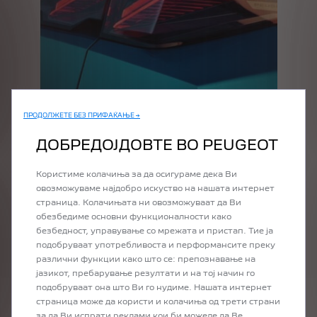
ПРОДОЛЖЕТЕ БЕЗ ПРИФАЌАЊЕ →
ДОБРЕДОЈДОВТЕ ВО PEUGEOT
Користиме колачиња за да осигураме дека Ви
овозможуваме најдобро искуство на нашата интернет
страница. Колачињата ни овозможуваат да Ви
ASSERT YOUR STYLE
обезбедиме основни функционалности како
Choose the colour that suits you from six premium colours.
безбедност, управување со мрежата и пристап. Тие ја
подобруваат употребливоста и перформансите преку
различни функции како што се: препознавање на
јазикот, пребарување резултати и на тој начин го
подобруваат она што Ви го нудиме. Нашата интернет
страница може да користи и колачиња од трети страни
за да Ви испрати реклами кои би можеле да Ве