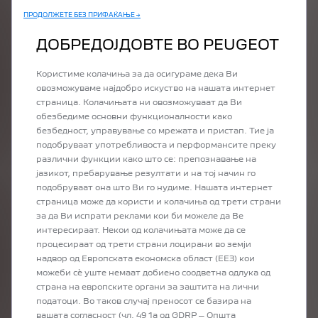
ПРОДОЛЖЕТЕ БЕЗ ПРИФАЌАЊЕ →
ДОБРЕДОЈДОВТЕ ВО PEUGEOT
Користиме колачиња за да осигураме дека Ви
овозможуваме најдобро искуство на нашата интернет
страница. Колачињата ни овозможуваат да Ви
обезбедиме основни функционалности како
безбедност, управување со мрежата и пристап. Тие ја
подобруваат употребливоста и перформансите преку
различни функции како што се: препознавање на
јазикот, пребарување резултати и на тој начин го
подобруваат она што Ви го нудиме. Нашата интернет
страница може да користи и колачиња од трети страни
LOCATE A POINT OF SALE
за да Ви испрати реклами кои би можеле да Ве
интересираат. Некои од колачињата може да се
процесираат од трети страни лоцирани во земји
надвор од Европската економска област (ЕЕЗ) кои
можеби сѐ уште немаат добиено соодветна одлука од
страна на европските органи за заштита на лични
податоци. Во таков случај преносот се базира на
вашата согласност (чл. 49 1а од GDRP – Општа