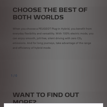
CHOOSE THE BEST OF
BOTH WORLDS
When you choose a PEUGEOT Plug-in Hybrid, you benefit from
everyday flexibility and versatility. With 100% electric mode, you
can enjoy smooth, jolt-free, silent driving with zero C0
2
emissions. And for long journeys, take advantage of the range
and efficiency of hybrid mode.
1
/
0
WANT TO FIND OUT
MORE?