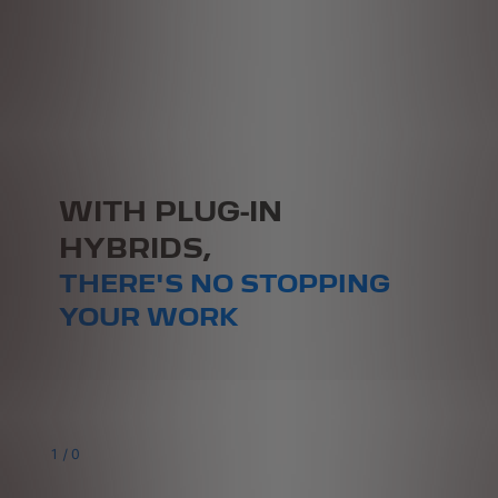
WITH PLUG-IN
HYBRIDS,
THERE'S NO STOPPING
YOUR WORK
1
/
0