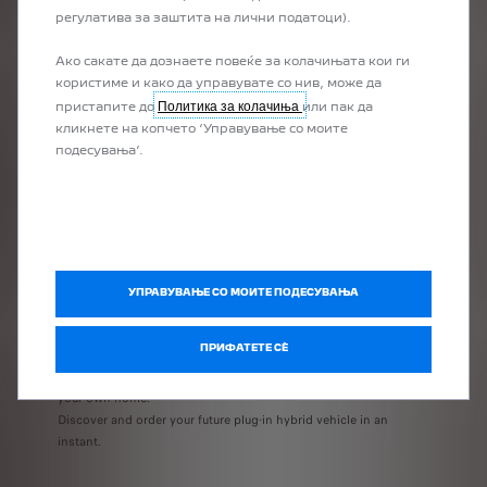
регулатива за заштита на лични податоци).
Ако сакате да дознаете повеќе за колачињата кои ги
користиме и како да управувате со нив, може да
Политика за колачиња
пристапите до
или пак да
кликнете на копчето ‘Управување со моите
подесувања’.
BOOK A TEST DRIVE
OUR BEST PLUG-IN
УПРАВУВАЊЕ СО МОИТЕ ПОДЕСУВАЊА
HYBRID OFFERS ONLINE
ПРИФАТЕТЕ СÈ
Take advantage of all the PEUGEOT benefits from the comfort of
your own home.
Discover and order your future plug-in hybrid vehicle in an
instant.