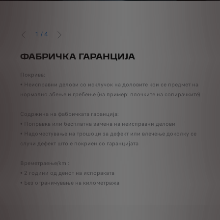
1
/
4
PRÉCÉDENT
SUIVANT
ФАБРИЧКА ГАРАНЦИЈА
БО
Покрива:
Покр
• Неисправни делови со исклучок на доловите кои се предмет на
• Ош
нормално абење и гребење (на пример: плочките на сопирачките)
Coдр
Coдржина на фабричката гаранција:
• Фа
• Поправка или бесплатна замена на неисправни делови
оште
• Надоместување на трошоци за дефект или влечење доколку се
случи дефект што е покриен со гаранцијата
Врем
• 2 
Времетраење/km :
• 2 години од денот на испораката
• Без ограничување на километража