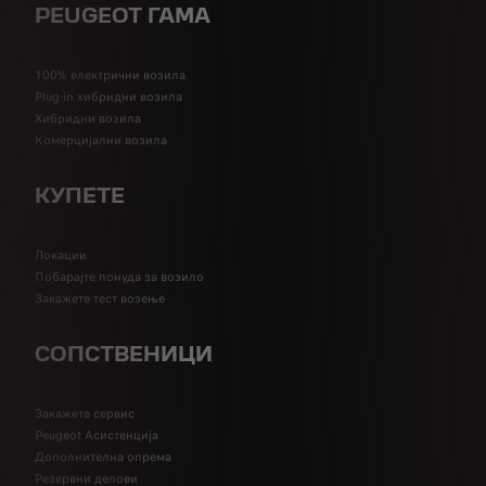
PEUGEOT ГАМА
100% електрични возила
Plug-in хибридни возила
Хибридни возила
Комерцијални возила
КУПЕТЕ
Локации
Побарајте понуда за возило
Закажете тест возење
СОПСТВЕНИЦИ
Закажете сервис
Peugeot Асистенција
Дополнителна опрема
Резервни делови