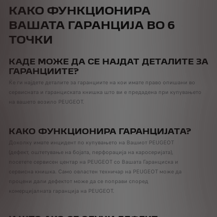
КАКО ФУНКЦИОНИРА
ВАШАТА ГАРАНЦИЈА ВО 6
ТОЧКИ
КАДЕ МОЖЕ ДА СЕ НАЈДАТ ДЕТАЛИТЕ ЗА
ГАРАНЦИИТЕ?
Ќе ги најдете деталите за гаранциите на кои имате право опишани во
сервисната и гаранциската книшка што ви е предадена при купувањето
на вашето возило PEUGEOT.
КАКО ФУНКЦИОНИРА ГАРАНЦИЈАТА?
Доколку имате инцидент по купувањето на Вашиот PEUGEOT
(дефект, оштетување на бојата, перфорација на каросеријата),
посетете сервисен центар на PEUGEOT со Вашата Гаранциска и
сервисна книшка. Само овластен техничар на PEUGEOT може да
процени дали дефектот може да се поправи според
комерцијалната гаранција на PEUGEOT.