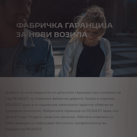
ФАБРИЧКА ГАРАНЦИЈА
ЗА НОВИ ВОЗИЛА
Добијте ги сите предности на целосната гаранција при купување на
нов PEUGEOT, со покриени фабрички дефекти, бојата и корозија.
PEUGEOT дури и ги надминува законските гарантни обврски во
одредени околности. Фабричката гаранција на PEUGEOT важи низ
цела ЕУ и во 15 други земји или региони. Работата опфатена со
овие гаранции ја извршуваат бесплатно професионалци во
мрежата на PEUGEOT.