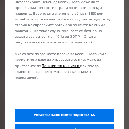
интересираат. Некои од колачињата може да се
Вашата гаранција е пренослива на новиот сопственик на Вашето
процесираат од трети страни лоцирани во земји
возило и истите услови важат за остатокот од договорот.
надвор од Европската економска област (ЕЕЗ) кои
можеби сѐ уште немаат добиено соодветна одлука од
страна на европските органи за заштита на лични
КОГО МОЖАМ ДА КОНТАКТИРАМ
податоци. Во таков случај преносот се базира на
АКО ИМАМ ПРАШАЊЕ ВО ВРСКА СО
вашата согласност (чл. 49 1а од GDRP – Општа
ГАРАНЦИЈАТА?
регулатива за заштита на лични податоци).
Сите релевантни информации за гаранцијата можете да ги најдете
во Гаранциската и сервисна книшка што Ви беше дадена при
Ако сакате да дознаете повеќе за колачињата кои ги
испораката на Вашето возило. Доколку имате дополнителни
користиме и како да управувате со нив, може да
прашања, Ве молиме контактирајте го Вашиот дилер на PEUGEOT.
Политика за колачиња
пристапите до
или пак да
кликнете на копчето ‘Управување со моите
подесувања’.
УПРАВУВАЊЕ СО МОИТЕ ПОДЕСУВАЊА