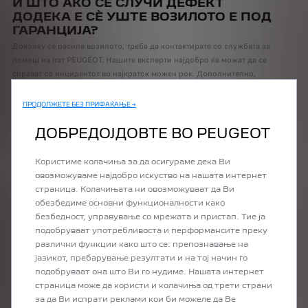
И ШТО АКО СЕ СЛУЧИ ДЕФЕКТ
ДОДЕКА Е СÈ УШТЕ ВОЗИЛОТО Е ПОД
ГАРАНЦИЈА?
Доколку се расипе возилото, треба да контактирате со службата за
помош на пат PEUGEOT. Нашите експерти најдобро ќе можат да се
справат со инцидентот во најкраток можен рок. Дополнително,
сите трошоци за услугата за дефект или влечење ќе бидат
покриени додека не пристигнете во најблискиот PEUGEOT
ПРОДОЛЖЕТЕ БЕЗ ПРИФАЌАЊЕ →
сервисен центар (во максимален радиус од 100 km). Доколку
времето за поправка на Вашето возило е подолго од два часа,
ДОБРЕДОЈДОВТЕ ВО PEUGEOT
Вашиот сервисен центар ќе Ви понуди алтернативно превоз за да
го продолжите Вашето патување.
Користиме колачиња за да осигураме дека Ви
овозможуваме најдобро искуство на нашата интернет
страница. Колачињата ни овозможуваат да Ви
ПРОДОЛЖУВАЊЕ НА ГАРАНЦИЈАТА
обезбедиме основни функционалности како
ПО КУПУВАЊЕТО
безбедност, управување со мрежата и пристап. Тие ја
Можете да се регистрирате за продолжување на гаранцијата до
подобруваат употребливоста и перформансите преку
последниот ден од Вашата договорна гаранција. Доколку сакате да
различни функции како што се: препознавање на
го направите ова, едноставно контактирајте го Вашиот дилер.
јазикот, пребарување резултати и на тој начин го
подобруваат она што Ви го нудиме. Нашата интернет
страница може да користи и колачиња од трети страни
ДАЛИ ГАРАНЦИЈАТА ИСТЕКУВА ПРИ
за да Ви испрати реклами кои би можеле да Ве
ПРЕПРОДАЖБА?