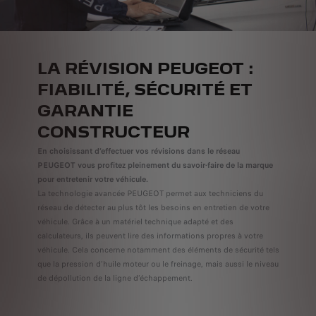
LA RÉVISION PEUGEOT :
FIABILITÉ, SÉCURITÉ ET
GARANTIE
CONSTRUCTEUR
En choisissant d’effectuer vos révisions dans le réseau
PEUGEOT vous profitez pleinement du savoir-faire de la marque
pour entretenir votre véhicule.
La technologie avancée PEUGEOT permet aux techniciens du
réseau de détecter au plus tôt les besoins en entretien de votre
véhicule. Grâce à un matériel technique adapté et des
calculateurs, ils peuvent lire des informations propres à votre
véhicule. Cela concerne notamment des éléments de sécurité tels
que la pression d’huile moteur ou le freinage, mais aussi le niveau
de dépollution de la ligne d’échappement.