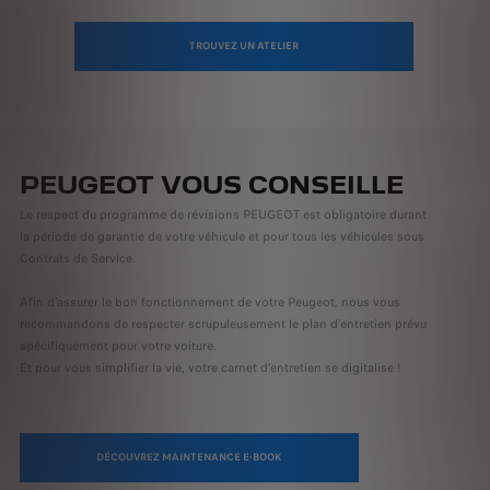
TROUVEZ UN ATELIER
PEUGEOT VOUS CONSEILLE
Le respect du programme de révisions PEUGEOT est obligatoire durant
la période de garantie de votre véhicule et pour tous les véhicules sous
Contrats de Service.
Afin d’assurer le bon fonctionnement de votre Peugeot, nous vous
recommandons de respecter scrupuleusement le plan d’entretien prévu
spécifiquement pour votre voiture.
Et pour vous simplifier la vie, votre carnet d’entretien se digitalise !
DÉCOUVREZ MAINTENANCE E-BOOK