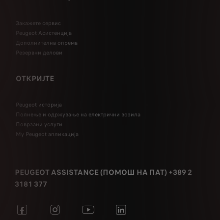
Закажете сервис
Peugeot Асистенција
Дополнителна опрема
Резервни делови
ОТКРИЈТЕ
Peugeot историја
Полнење и одржување на електрични возила
Поврзани услуги
My Peugeot апликација
PEUGEOT ASSISTANCE (ПОМОШ НА ПАТ) +389 2
3181 377