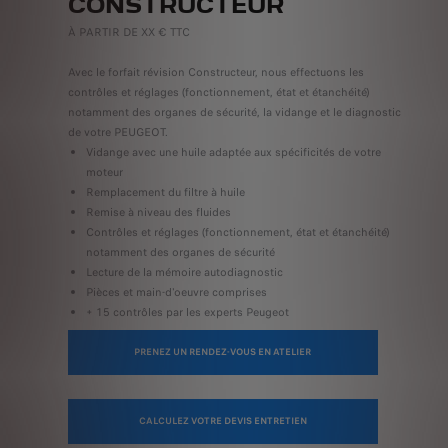
CONSTRUCTEUR
À PARTIR DE XX € TTC
Avec le forfait révision Constructeur, nous effectuons les
contrôles et réglages (fonctionnement, état et étanchéité)
notamment des organes de sécurité, la vidange et le diagnostic
de votre PEUGEOT.
Vidange avec une huile adaptée aux spécificités de votre
moteur
Remplacement du filtre à huile
Remise à niveau des fluides
Contrôles et réglages (fonctionnement, état et étanchéité)
notamment des organes de sécurité
Lecture de la mémoire autodiagnostic
Pièces et main-d'oeuvre comprises
+ 15 contrôles par les experts Peugeot
PRENEZ UN RENDEZ-VOUS EN ATELIER
CALCULEZ VOTRE DEVIS ENTRETIEN