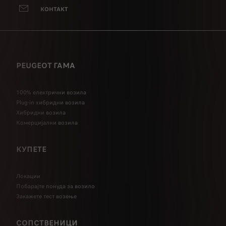
КОНТАКТ
PEUGEOT ГАМА
100% електрични возила
Plug-in хибридни возила
Хибридни возила
Комерцијални возила
КУПЕТЕ
Локации
Побарајте понуда за возило
Закажете тест возење
СОПСТВЕНИЦИ