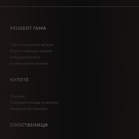
PEUGEOT ГАМА
100% електрични возила
Plug-in хибридни возила
Хибридни возила
Комерцијални возила
КУПЕТЕ
Локации
Побарајте понуда за возило
Закажете тест возење
СОПСТВЕНИЦИ