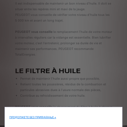
Il est indispensable de maintenir un bon niveau d’huile. Il doit se
situer entre les repères mini et maxi de la jauge.
PEUGEOT vous conseille de vérifier votre niveau d’huile tous les
5 000 km et avant un long trajet.
PEUGEOT vous conseille
le remplacement l’huile de votre moteur
à intervalles réguliers car la vidange est essentielle. Bien lubrifier
votre moteur, c’est l’entretenir, prolonger sa durée de vie et
maintenir ses performances. PEUGEOT recommande
TotalEnergies.
LE FILTRE À HUILE
Permet de maintenir l’huile aussi propre que possible,
Retient toutes les poussières, résidus de la combustion et
particules abrasives dues à l’usure normale des pièces,
Contribue au refroidissement de votre huile.
PEUGEOT vous conseille
le changement du filtre à huile à chaque
vidange, pour assurer la longévité de votre moteur.
ПРОДОЛЖЕТЕ БЕЗ ПРИФАЌАЊЕ →