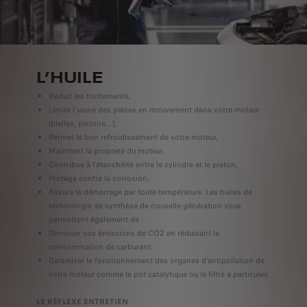
L’HUILE
Réduit les frottements,
Limite l’usure des pièces en mouvement dans votre moteur
(bielles, pistons…),
Permet le bon refroidissement de votre moteur,
Maintient la propreté du moteur,
Contribue à l’étanchéité entre le cylindre et le piston,
Protège contre la corrosion,
Assure le démarrage par toute température. Les huiles de
technologie de synthèse de nouvelle génération vous
permettent également de :
Diminuer vos émissions de CO2 en réduisant la
consommation de carburant.
Optimiser le fonctionnement des organes d’antipollution de
votre moteur comme le pot catalytique ou le filtre à particules.
LE RÉFLEXE ENTRETIEN