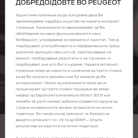
ДОБРЕДОЈДОВТЕ ВО PEUGEOT
Користиме колачиња за да осигураме дека Ви
овозможуваме најдобро искуство на нашата интернет
страница. Колачињата ни овозможуваат да Ви
обезбедиме основни функционалности како
безбедност, управување со мрежата и пристап. Тие ја
подобруваат употребливоста и перформансите преку
различни функции како што се: препознавање на
јазикот, пребарување резултати и на тој начин го
подобруваат она што Ви го нудиме. Нашата интернет
страница може да користи и колачиња од трети страни
за да Ви испрати реклами кои би можеле да Ве
интересираат. Некои од колачињата може да се
процесираат од трети страни лоцирани во земји
надвор од Европската економска област (ЕЕЗ) кои
можеби сѐ уште немаат добиено соодветна одлука од
страна на европските органи за заштита на лични
податоци. Во таков случај преносот се базира на
вашата согласност (чл. 49 1а од GDRP – Општа
регулатива за заштита на лични податоци).
QUEL LUBRIFIANT