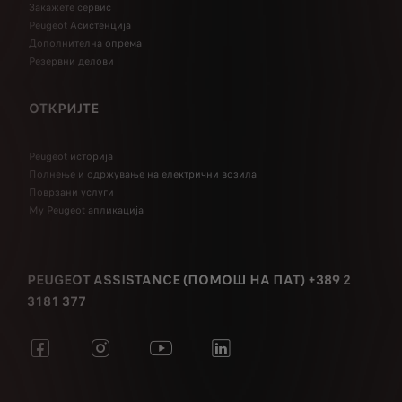
Закажете сервис
Peugeot Асистенција
Дополнителна опрема
Резервни делови
ОТКРИЈТЕ
Peugeot историја
Полнење и одржување на електрични возила
Поврзани услуги
My Peugeot апликација
PEUGEOT ASSISTANCE (ПОМОШ НА ПАТ) +389 2
3181 377