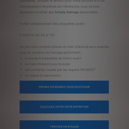
plaquettes, disques et étriers) pour votre sécurité et si un
remplacement de pièces est nécessaire, vous pouvez
également profiter des
forfaits freinage
disponibles.
Forfait remplacement des plaquettes avant :
À PARTIR DE XX € TTC
Un prix tout compris (pièces et main d'œuvre) sans surprise
pour un système de freinage performant.
Le jeu de 4 plaquettes de freins avant
La main d'oeuvre pour la pose
Les contrôles visuels par les experts PEUGEOT
Un relevé d'intervention
PRENEZ UN RENDEZ-VOUS EN ATELIER
CALCULEZ VOTRE DEVIS ENTRETIEN
TROUVEZ UN ATELIER