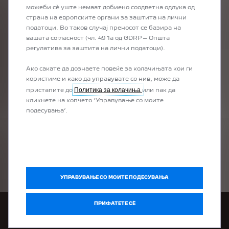
LES SIGNES D’USURE DU
можеби сѐ уште немаат добиено соодветна одлука од
страна на европските органи за заштита на лични
SYSTÈME DE FREINAGE
податоци. Во таков случај преносот се базира на
вашата согласност (чл. 49 1а од GDRP – Општа
регулатива за заштита на лични податоци).
Ако сакате да дознаете повеќе за колачињата кои ги
користиме и како да управувате со нив, може да
1
/
0
Политика за колачиња
пристапите до
или пак да
кликнете на копчето ‘Управување со моите
подесувања’.
LES FORFAITS PEUGEOT
УПРАВУВАЊЕ СО МОИТЕ ПОДЕСУВАЊА
ПРИФАТЕТЕ СÈ
ПОБАРАЈТЕ ПОНУДА