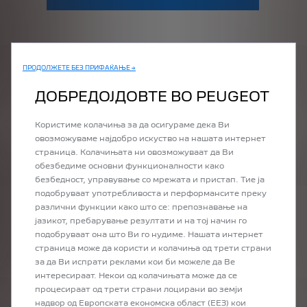
ПРОДОЛЖЕТЕ БЕЗ ПРИФАЌАЊЕ →
ДОБРЕДОЈДОВТЕ ВО PEUGEOT
QUELS SONT LES
Користиме колачиња за да осигураме дека Ви
ORGANES DE FREINAGE
овозможуваме најдобро искуство на нашата интернет
QUI S’USENT ?
страница. Колачињата ни овозможуваат да Ви
обезбедиме основни функционалности како
безбедност, управување со мрежата и пристап. Тие ја
подобруваат употребливоста и перформансите преку
различни функции како што се: препознавање на
јазикот, пребарување резултати и на тој начин го
1
/
0
подобруваат она што Ви го нудиме. Нашата интернет
страница може да користи и колачиња од трети страни
за да Ви испрати реклами кои би можеле да Ве
интересираат. Некои од колачињата може да се
процесираат од трети страни лоцирани во земји
надвор од Европската економска област (ЕЕЗ) кои