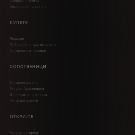
Хибридни возила
Комерцијални возила
КУПЕТЕ
Локации
Побарајте понуда за возило
Закажете тест возење
СОПСТВЕНИЦИ
Закажете сервис
Peugeot Асистенција
Дополнителна опрема
Резервни делови
ОТКРИЈТЕ
Peugeot историја