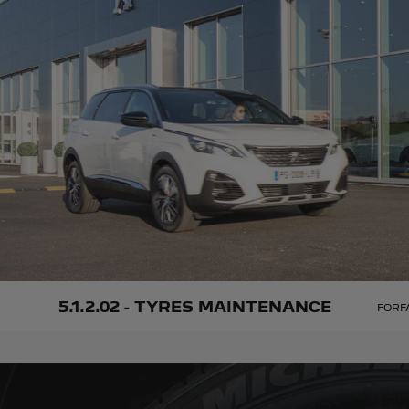
5.1.2.02 - TYRES MAINTENANCE
FORF