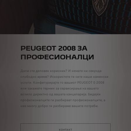
PEUGEOT 2008 ЗА
ПРОФЕСИОНАЛЦИ
Дали сте деловен корисник? И немате ни секунда
слободно време? Искористете ги сите наши наменски
услуги. Конфигурирајте го вашиот PEUGEOT E-2008
или закажете термин за сервисирање на вашето
возило директно од вашата канцеларија. Бидејќи
професионалците ги разбираат професионалците, а
ние многу добро ги разбираме вашите потреби.
КОНТАКТ