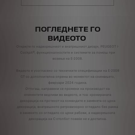
ПОГЛЕДНЕТЕ ГО
ВИДЕОТО
Откријте го надворешниот и внатрешниот дизајн, PEUGEOT i-
Cockpit®, функционалностите и системите за помош при
возење на E-2008.
Видеото е усогласено со техничките спецификации на E-2008
GT со дополнителна опрема во моментот на снимањето,
февруари 2024 година.
Оттогаш, направени се промени на производот на
елементите видливи во видеото, и тоа: хромираната
декорација на прстенот на командите е заменета со црна
декорација, внатрешното ретровизорно огледало без рамка
е заменето со огледало со црни рабови, а надворешната
декорација на C-столбот повеќе не е достапна.