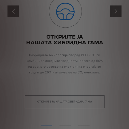
PRÉCÉDENT
SUIVANT
ОТКРИЈТЕ ЈА
НАШАТА ХИБРИДНА ГАМА
Хибридната технологија според PEUGEOT ги
комбинира следните предности: повеќе од 50%
од времето возење на електрична енергија во
град и до 20% намалување на CO₂ емисиите.
а
ОТКРИЈТЕ ЈА НАШАТА ХИБРИДНА ГАМА