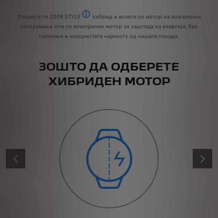
S
Откријте го 2008 STYLE
хибрид и возете со мотор на внатрешно
Style достапен со бензински мотори
согорување или со електричен мотор за заштеда на енергија, без
полнење и искористете најмногу од нашата понуда.
ЗОШТО ДА ОДБЕРЕТЕ
ХИБРИДЕН МОТОР
PRÉCÉDENT
SUIVAN