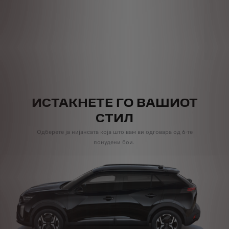
ИСТАКНЕТЕ ГО ВАШИОТ
СТИЛ
Одберете ја нијансата која што вам ви одговара од 6-те
понудени бои.