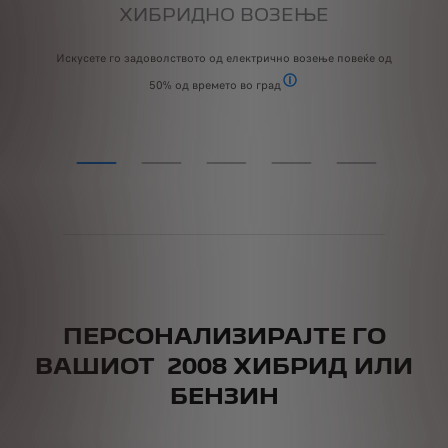
ХИБРИДНО ВОЗЕЊЕ
Искусете го задоволството од електрично возење повеќе од
50% од времето во град
Според WLTP урбан циклус: вр
ПЕРСОНАЛИЗИРАЈТЕ ГО
ВАШИОТ 2008 ХИБРИД ИЛИ
БЕНЗИН