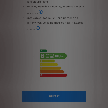
До 37% намалување на потрошувачката во у
потрошувачката
Во град,
повеќе од 50%
од времето возење
на струја
Според WLTP тест процедура: време на возење, зави
Автоматско полнење: нема потреба од
приклучување на полнач, се полни додека
возите
Автоматско полнење без кабел: батеријата се полни 
КОНТАКТ