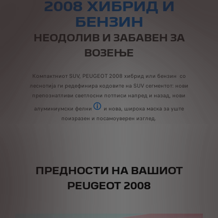
2008 ХИБРИД И
БЕНЗИН
НЕОДОЛИВ И ЗАБАВЕН ЗА
ВОЗЕЊЕ
Компактниот SUV, PEUGEOT 2008 хибрид или бензин со
леснотија ги редефинира кодовите на SUV сегментот: нови
препознатливи светлосни потписи напред и назад, нови
алуминиумски фелни
и нова, широка маска за уште
во зависност од нивото на опременост
поизразен и посамоуверен изглед.
ПРЕДНОСТИ НА ВАШИОТ
PEUGEOT 2008