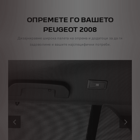
ОПРЕМЕТЕ ГО ВАШЕТО
PEUGEOT 2008
Дизајниравме широка палета на опрема и додатоци за да ги
задоволиме и вашите најспецифични потреби.
PRÉCÉDENT
SUIVANT