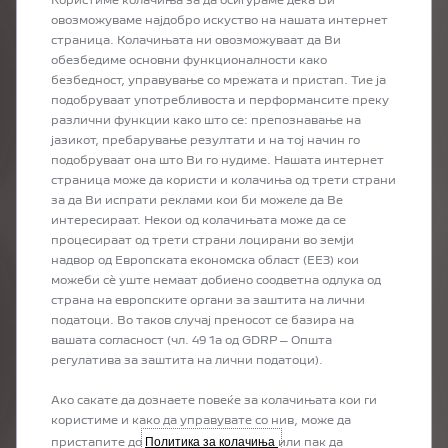
Користиме колачиња за да осигураме дека Ви
овозможуваме најдобро искуство на нашата интернет
страница. Колачињата ни овозможуваат да Ви
обезбедиме основни функционалности како
безбедност, управување со мрежата и пристап. Тие ја
подобруваат употребливоста и перформансите преку
различни функции како што се: препознавање на
јазикот, пребарување резултати и на тој начин го
подобруваат она што Ви го нудиме. Нашата интернет
страница може да користи и колачиња од трети страни
1
/
3
за да Ви испрати реклами кои би можеле да Ве
PRÉCÉDENT
SUIVANT
интересираат. Некои од колачињата може да се
ЖЕН
PEUGEOT 2008
PEUGE
процесираат од трети страни лоцирани во земји
НАДВОРЕШНИ ДИМЕНЗИИ
ДИМЕ
надвор од Европската економска област (ЕЕЗ) кои
можеби сѐ уште немаат добиено соодветна одлука од
Предни седи
страна на европските органи за заштита на лични
 и мотор,
Должина: 4304 mm
Ширина в
податоци. Во таков случај преносот се базира на
е движи од
Висина 
вашата согласност (чл. 49 1а од GDRP – Општа
Ширина: 1815mm
 седишта.
Без ретровизори
регулатива за заштита на лични податоци).
Висина: 1523/1550 mm
Задни седиш
Простор 
Ако сакате да дознаете повеќе за колачињата кои ги
Простор 
користиме и како да управувате со нив, може да
Политика за колачиња
пристапите до
или пак да