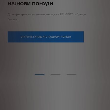
НАЈНОВИ ПОНУДИ
К
Дознајте први за најновите понуди на PEUGEOT хибрид и
Кон
бензин.
ОТКРИЈТЕ ГИ НАШИТЕ НАЈДОБРИ ПОНУДИ