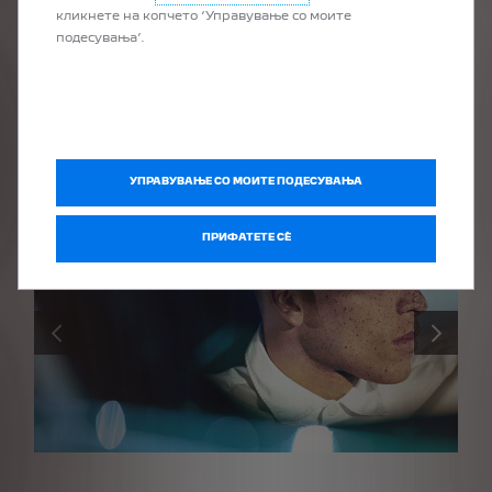
кликнете на копчето ‘Управување со моите
подесувања’.
ПОБАРАЈТЕ ПОНУДА ЗА
PEUGEOT 2008
Побарајте понуда за твоето омилено PEUGEOT возило,
online, или во продажните салони.
УПРАВУВАЊЕ СО МОИТЕ ПОДЕСУВАЊА
ПРИФАТЕТЕ СÈ
PRÉCÉDENT
SUIVANT