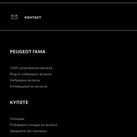
КОНТАКТ
PEUGEOT ГАМА
100% електрични возила
Plug-in хибридни возила
Хибридни возила
Комерцијални возила
КУПЕТЕ
Локации
Побарајте понуда за возило
Закажете тест возење