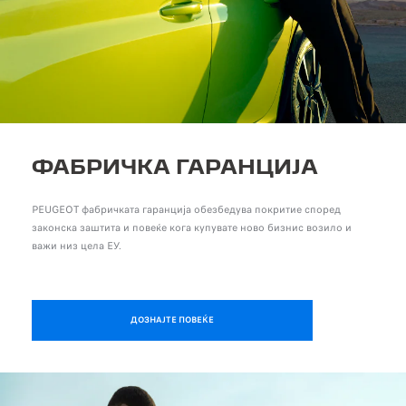
ФАБРИЧКА ГАРАНЦИЈА
PEUGEOT фабричката гаранција обезбедува покритие според
законска заштита и повеќе кога купувате ново бизнис возило и
важи низ цела ЕУ.
ДОЗНАЈТЕ ПОВЕЌЕ