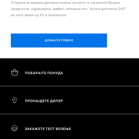
Откријте ја нашата деловна помош на патот и нејзините бројни
предности: одржување, дефект, влечење итн. Услуга достапна 24/7
во сите земји од ЕУ и пошироко.
ДОЗНАЈТЕ ПОВЕЌЕ
ПОБАРАЈТЕ ПОНУДА
ПРОНАЈДЕТЕ ДИЛЕР
ЗАКАЖЕТЕ ТЕСТ ВОЗЕЊЕ